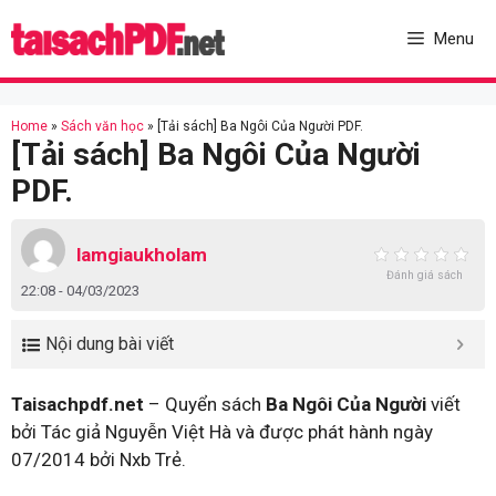
Skip
to
Menu
content
Home
»
Sách văn học
»
[Tải sách] Ba Ngôi Của Người PDF.
[Tải sách] Ba Ngôi Của Người
PDF.
lamgiaukholam
Đánh giá sách
22:08 - 04/03/2023
Nội dung bài viết
Taisachpdf.net
– Quyển sách
Ba Ngôi Của Người
viết
bởi Tác giả Nguyễn Việt Hà và được phát hành ngày
07/2014 bởi Nxb Trẻ.