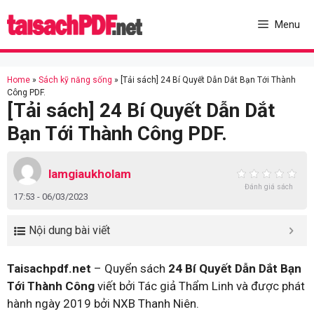
Skip
to
Menu
content
Home
»
Sách kỹ năng sống
»
[Tải sách] 24 Bí Quyết Dẫn Dắt Bạn Tới Thành
Công PDF.
[Tải sách] 24 Bí Quyết Dẫn Dắt
Bạn Tới Thành Công PDF.
lamgiaukholam
Đánh giá sách
17:53 - 06/03/2023
Nội dung bài viết
Taisachpdf.net
– Quyển sách
24 Bí Quyết Dẫn Dắt Bạn
Tới Thành Công
viết bởi Tác giả Thẩm Linh và được phát
hành ngày 2019 bởi NXB Thanh Niên.