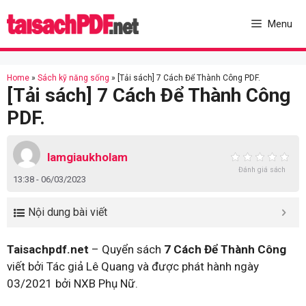
Skip
to
Menu
content
Home
»
Sách kỹ năng sống
»
[Tải sách] 7 Cách Để Thành Công PDF.
[Tải sách] 7 Cách Để Thành Công
PDF.
lamgiaukholam
Đánh giá sách
13:38 - 06/03/2023
Nội dung bài viết
Taisachpdf.net
– Quyển sách
7 Cách Để Thành Công
viết bởi Tác giả Lê Quang và được phát hành ngày
03/2021 bởi NXB Phụ Nữ.