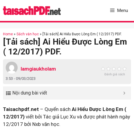
Skip
to
Menu
content
Home
»
Sách văn học
»
[Tải sách] Ai Hiểu Được Lòng Em ( 12/2017) PDF.
[Tải sách] Ai Hiểu Được Lòng Em
( 12/2017) PDF.
lamgiaukholam
Đánh giá sách
3:53 - 09/03/2023
Nội dung bài viết
Taisachpdf.net
– Quyển sách
Ai Hiểu Được Lòng Em (
12/2017)
viết bởi Tác giả Lục Xu và được phát hành ngày
12/2017 bởi Nxb văn học.