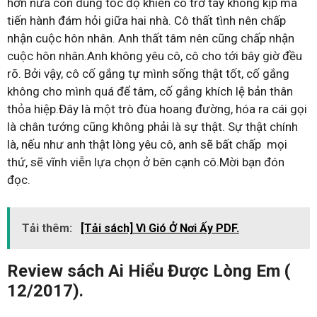
hơn nữa còn dùng tốc độ khiến cô trở tay không kịp mà
tiến hành đám hỏi giữa hai nhà. Cô thất tình nên chấp
nhận cuộc hôn nhân. Anh thất tâm nên cũng chấp nhận
cuộc hôn nhân.Anh không yêu cô, cô cho tới bây giờ đều
rõ. Bởi vậy, cô cố gắng tự mình sống thật tốt, cố gắng
không cho mình quá để tâm, cố gắng khích lệ bản thân
thỏa hiệp.Đây là một trò đùa hoang đường, hóa ra cái gọi
là chân tướng cũng không phải là sự thật. Sự thật chính
là, nếu như anh thật lòng yêu cô, anh sẽ bất chấp mọi
thứ, sẽ vĩnh viễn lựa chọn ở bên cạnh cô.Mời bạn đón
đọc.
Tải thêm:
[Tải sách] Vì Gió Ở Nơi Ấy PDF.
Review sách Ai Hiểu Được Lòng Em (
12/2017).