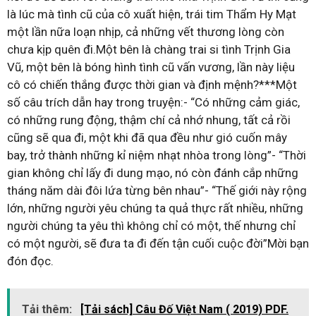
là lúc mà tình cũ của cô xuất hiện, trái tim Thẩm Hy Mạt
một lần nữa loạn nhịp, cả những vết thương lòng còn
chưa kịp quên đi.Một bên là chàng trai si tình Trịnh Gia
Vũ, một bên là bóng hình tình cũ vấn vương, lần này liệu
cô có chiến thắng được thời gian và định mệnh?***Một
số câu trích dẫn hay trong truyện:- “Có những cảm giác,
có những rung động, thậm chí cả nhớ nhung, tất cả rồi
cũng sẽ qua đi, một khi đã qua đều như gió cuốn mây
bay, trở thành những kỉ niệm nhạt nhòa trong lòng”- “Thời
gian không chỉ lấy đi dung mạo, nó còn đánh cắp những
tháng năm dài đôi lứa từng bên nhau”- “Thế giới này rộng
lớn, những người yêu chúng ta quả thực rất nhiều, những
người chúng ta yêu thì không chỉ có một, thế nhưng chỉ
có một người, sẽ đưa ta đi đến tận cuối cuộc đời”Mời bạn
đón đọc.
Tải thêm:
[Tải sách] Câu Đố Việt Nam ( 2019) PDF.