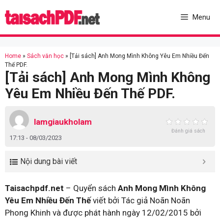
Skip
to
Menu
content
Home
»
Sách văn học
»
[Tải sách] Anh Mong Mình Không Yêu Em Nhiều Đến
Thế PDF.
[Tải sách] Anh Mong Mình Không
Yêu Em Nhiều Đến Thế PDF.
lamgiaukholam
Đánh giá sách
17:13 - 08/03/2023
Nội dung bài viết
Taisachpdf.net
– Quyển sách
Anh Mong Mình Không
Yêu Em Nhiều Đến Thế
viết bởi Tác giả Noãn Noãn
Phong Khinh và được phát hành ngày 12/02/2015 bởi