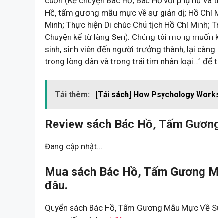
cuốn (Kể chuyện Bác Hồ; Bác Hồ với phụ nữ và thi
Hồ, tấm gương mẫu mực về sự giản dị; Hồ Chí M
Minh; Thực hiện Di chúc Chủ tịch Hồ Chí Minh; 
Chuyện kể từ làng Sen). Chúng tôi mong muốn kh
sinh, sinh viên đến người trưởng thành, lại càng 
trong lòng dân và trong trái tim nhân loại…” đ
Tải thêm:
[Tải sách] How Psychology Works
Review sách Bác Hồ, Tấm Gương
Đang cập nhật…
Mua sách Bác Hồ, Tấm Gương Mẫ
đâu.
Quyển sách Bác Hồ, Tấm Gương Mẫu Mực Về Sự G