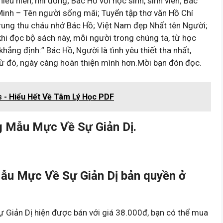
ếu niên, nhi đồng; Bác Hồ với học sinh, sinh viên; Bác
inh – Tên người sống mãi; Tuyển tập thơ văn Hồ Chí
Trung thu cháu nhớ Bác Hồ; Việt Nam đẹp Nhất tên Người;
i đọc bộ sách này, mỗi người trong chúng ta, từ học
khẳng định:” Bác Hồ, Người là tình yêu thiết tha nhất,
ể từ đó, ngày càng hoàn thiện mình hơn.Mời bạn đón đọc.
 - Hiểu Hết Về Tâm Lý Học PDF
 Mẫu Mực Về Sự Giản Dị.
u Mực Về Sự Giản Dị bản quyền ở
iản Dị hiện được bán với giá 38.000đ, bạn có thể mua