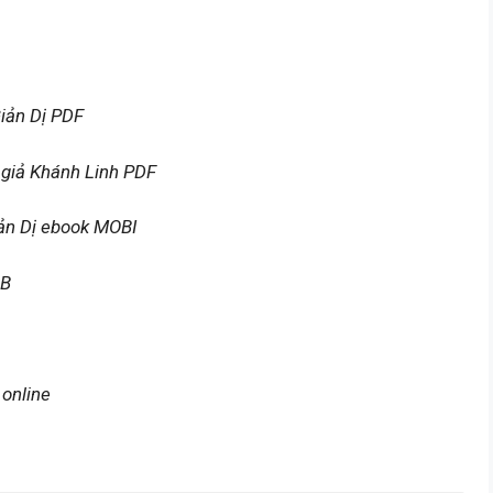
iản Dị PDF
giả Khánh Linh PDF
ản Dị ebook MOBI
UB
online