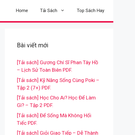
Home
Tải Sách
Top Sách Hay
Bài viết mới
[Tải sách] Gương Chí Sĩ Phan Tây Hồ
– Lịch Sử Toàn Biên PDF.
[Tải sách] Kỹ Năng Sống Cùng Poki –
Tập 2 (7+) PDF.
[Tải sách] Học Cho Ai? Học Để Làm
Gì? – Tập 2 PDF.
[Tải sách] Để Sống Mà Không Hối
Tiếc PDF.
[Tải sách] Giỏi Giao Tiếp – Dễ Thành