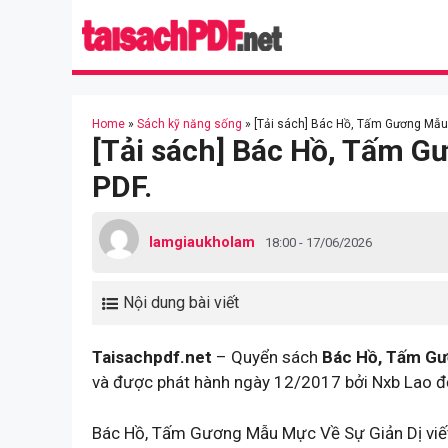
Skip
to
content
Home
»
Sách kỹ năng sống
»
[Tải sách] Bác Hồ, Tấm Gương Mẫu 
[Tải sách] Bác Hồ, Tấm G
PDF.
lamgiaukholam
18:00 - 17/06/2026
Nội dung bài viết
Taisachpdf.net
– Quyển sách
Bác Hồ, Tấm Gư
và được phát hành ngày 12/2017 bởi Nxb Lao đ
Bác Hồ, Tấm Gương Mẫu Mực Về Sự Giản Dị viết 