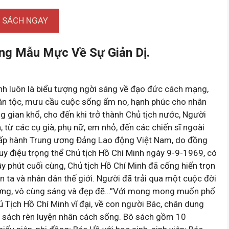
I SÁCH NGAY
ng Mẫu Mực Về Sự Giản Dị.
nh luôn là biểu tượng ngời sáng về đạo đức cách mạng,
 dân tộc, mưu cầu cuộc sống ấm no, hạnh phúc cho nhân
g gian khổ, cho đến khi trở thành Chủ tịch nước, Người
từ các cụ già, phụ nữ, em nhỏ, đến các chiến sĩ ngoài
hấp hành Trung ương Đảng Lao động Việt Nam, do đồng
truy điệu trọng thể Chủ tịch Hồ Chí Minh ngày 9-9-1969, có
y phút cuối cùng, Chủ tịch Hồ Chí Minh đã cống hiến trọn
ta và nhân dân thế giới. Người đã trải qua một cuộc đời
thượng, vô cùng sáng và đẹp đẽ…”Với mong mong muốn phổ
 Tịch Hồ Chí Minh vĩ đại, về con người Bác, chân dung
Tủ sách rèn luyện nhân cách sống. Bô sách gồm 10