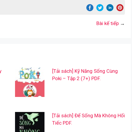
Bài kế tiếp
→
y
[Tải sách] Kỹ Năng Sống Cùng
Poki – Tập 2 (7+) PDF.
[Tải sách] Để Sống Mà Không Hối
Tiếc PDF.