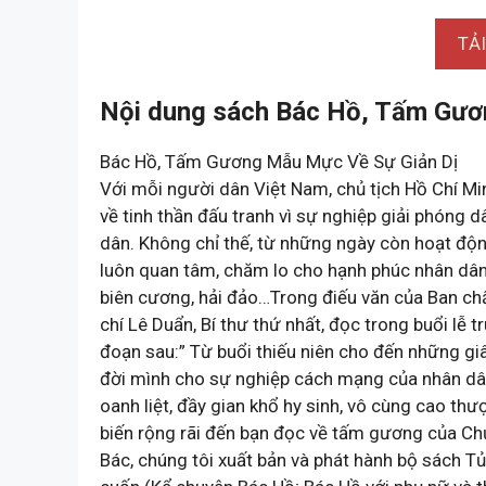
TẢ
Nội dung sách Bác Hồ, Tấm Gươ
Bác Hồ, Tấm Gương Mẫu Mực Về Sự Giản Dị
Với mỗi người dân Việt Nam, chủ tịch Hồ Chí Mi
về tinh thần đấu tranh vì sự nghiệp giải phóng
dân. Không chỉ thế, từ những ngày còn hoạt độn
luôn quan tâm, chăm lo cho hạnh phúc nhân dân, 
biên cương, hải đảo…Trong điếu văn của Ban c
chí Lê Duẩn, Bí thư thứ nhất, đọc trong buổi lễ 
đoạn sau:” Từ buổi thiếu niên cho đến những giâ
đời mình cho sự nghiệp cách mạng của nhân dân 
oanh liệt, đầy gian khổ hy sinh, vô cùng cao 
biến rộng rãi đến bạn đọc về tấm gương của Chủ
Bác, chúng tôi xuất bản và phát hành bộ sách 