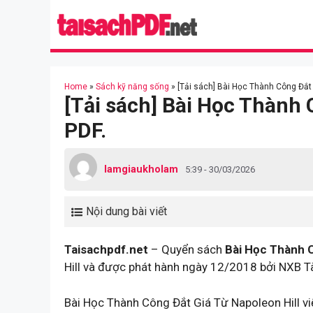
Skip
to
content
Home
»
Sách kỹ năng sống
»
[Tải sách] Bài Học Thành Công Đắt 
[Tải sách] Bài Học Thành 
PDF.
lamgiaukholam
5:39 - 30/03/2026
Nội dung bài viết
Taisachpdf.net
– Quyển sách
Bài Học Thành C
Hill và được phát hành ngày 12/2018 bởi NXB Tà
Bài Học Thành Công Đắt Giá Từ Napoleon Hill vi