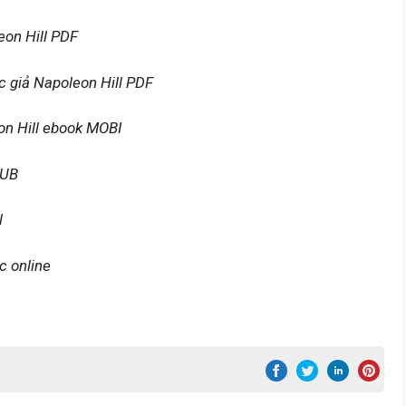
on Hill PDF
c giả Napoleon Hill PDF
on Hill ebook MOBI
PUB
l
c online