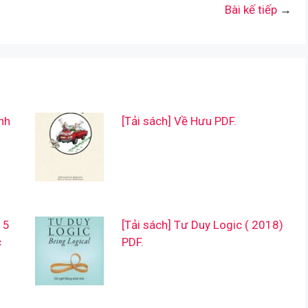
Bài kế tiếp
→
nh
[Tải sách] Về Hưu PDF.
 5
[Tải sách] Tư Duy Logic ( 2018)
c
PDF.