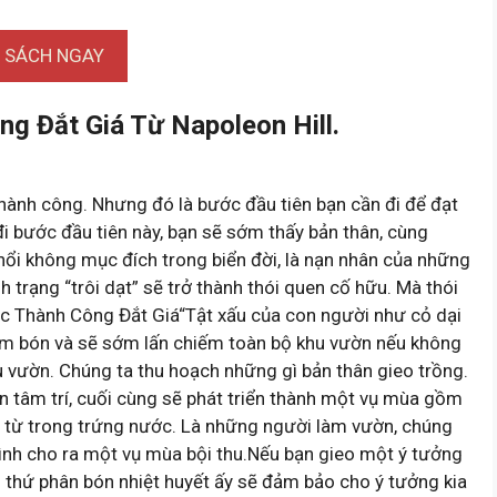
I SÁCH NGAY
g Đắt Giá Từ Napoleon Hill.
ành công. Nhưng đó là bước đầu tiên bạn cần đi để đạt
 bước đầu tiên này, bạn sẽ sớm thấy bản thân, cùng
ổi không mục đích trong biển đời, là nạn nhân của những
trạng “trôi dạt” sẽ trở thành thói quen cố hữu. Mà thói
ọc Thành Công Đắt Giá“Tật xấu của con người như cỏ dại
m bón và sẽ sớm lấn chiếm toàn bộ khu vườn nếu không
hu vườn. Chúng ta thu hoạch những gì bản thân gieo trồng.
ờn tâm trí, cuối cùng sẽ phát triển thành một vụ mùa gồm
ừ trong trứng nước. Là những người làm vườn, chúng
 mình cho ra một vụ mùa bội thu.Nếu bạn gieo một ý tưởng
hì thứ phân bón nhiệt huyết ấy sẽ đảm bảo cho ý tưởng kia