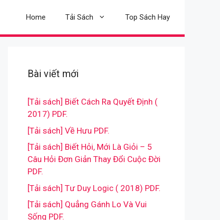
Home
Tải Sách
Top Sách Hay
Bài viết mới
[Tải sách] Biết Cách Ra Quyết Định (
2017) PDF.
[Tải sách] Về Hưu PDF.
[Tải sách] Biết Hỏi, Mới Là Giỏi – 5
Câu Hỏi Đơn Giản Thay Đổi Cuộc Đời
PDF.
[Tải sách] Tư Duy Logic ( 2018) PDF.
[Tải sách] Quẳng Gánh Lo Và Vui
Sống PDF.