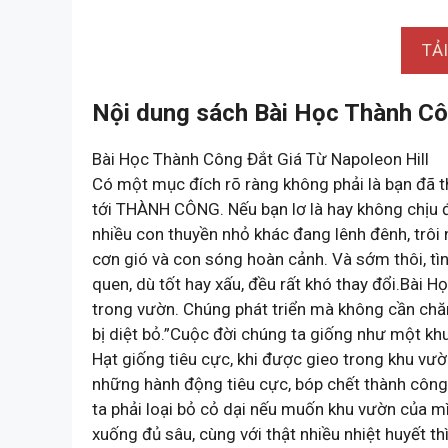
TẢ
Nội dung sách Bài Học Thành Côn
Bài Học Thành Công Đắt Giá Từ Napoleon Hill
Có một mục đích rõ ràng không phải là bạn đã th
tới THÀNH CÔNG. Nếu bạn lơ là hay không chịu đi
nhiều con thuyền nhỏ khác đang lênh đênh, trôi n
cơn gió và con sóng hoàn cảnh. Và sớm thôi, tình 
quen, dù tốt hay xấu, đều rất khó thay đổi.Bài H
trong vườn. Chúng phát triển mà không cần chă
bị diệt bỏ.”Cuộc đời chúng ta giống như một k
Hạt giống tiêu cực, khi được gieo trong khu vư
những hành động tiêu cực, bóp chết thành công t
ta phải loại bỏ cỏ dại nếu muốn khu vườn của
xuống đủ sâu, cùng với thật nhiều nhiệt huyết t