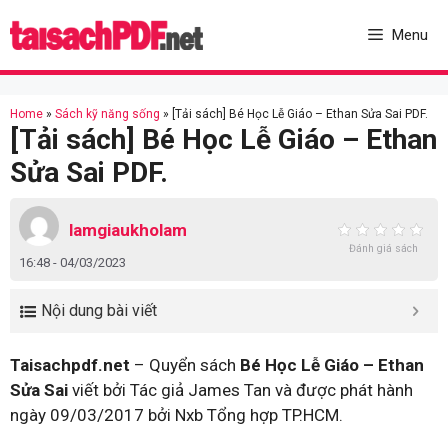
Skip
to
Menu
content
Home
»
Sách kỹ năng sống
»
[Tải sách] Bé Học Lễ Giáo – Ethan Sửa Sai PDF.
[Tải sách] Bé Học Lễ Giáo – Ethan
Sửa Sai PDF.
lamgiaukholam
Đánh giá sách
16:48 - 04/03/2023
Nội dung bài viết
Taisachpdf.net
– Quyển sách
Bé Học Lễ Giáo – Ethan
Sửa Sai
viết bởi Tác giả James Tan và được phát hành
ngày 09/03/2017 bởi Nxb Tổng hợp TP.HCM.