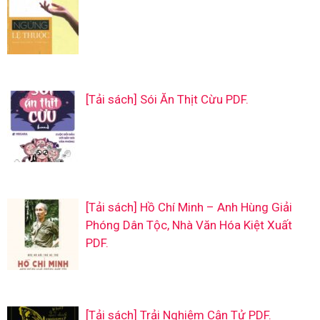
[Tải sách] Sói Ăn Thịt Cừu PDF.
[Tải sách] Hồ Chí Minh – Anh Hùng Giải
Phóng Dân Tộc, Nhà Văn Hóa Kiệt Xuất
PDF.
[Tải sách] Trải Nghiệm Cận Tử PDF.