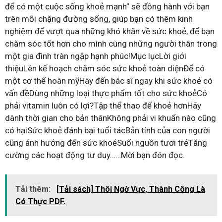
để có một cuộc sống khoẻ mạnh” sẽ đồng hành với bạn
trên mỗi chặng đường sống, giúp bạn có thêm kinh
nghiệm để vượt qua những khó khăn về sức khoẻ, để bạn
chăm sóc tốt hơn cho mình cùng những người thân trong
một gia đình tràn ngập hạnh phúc!Mục lụcLời giới
thiệuLên kế hoạch chăm sóc sức khoẻ toàn diệnĐể có
một cơ thể hoàn mỹHãy đến bác sĩ ngay khi sức khoẻ có
vấn đềDùng những loại thực phẩm tốt cho sức khoẻCó
phải vitamin luôn có lợi?Tập thể thao để khoẻ hơnHãy
dành thời gian cho bản thânKhông phải vi khuẩn nào cũng
có hạiSức khoẻ đánh bại tuổi tácBản tính của con người
cũng ảnh hưởng đến sức khoẻSuối nguồn tươi trẻTăng
cường các hoạt động tư duy……Mời bạn đón đọc.
Tải thêm:
[Tải sách] Thôi Ngờ Vực, Thành Công Là
Có Thực PDF.