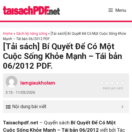
Skip
to
Menu
content
Home
»
Sách kỹ năng sống
»
[Tải sách] Bí Quyết Để Có Một Cuộc Sống Khỏe
Mạnh – Tái bản 06/2012 PDF.
[Tải sách] Bí Quyết Để Có Một
Cuộc Sống Khỏe Mạnh – Tái bản
06/2012 PDF.
lamgiaukholam
Đánh giá sách
3:13 - 11/03/2026
Nội dung bài viết
Taisachpdf.net
– Quyển sách
Bí Quyết Để Có Một
Cuộc Sống Khỏe Mạnh – Tái bản 06/2012
viết bởi Tác