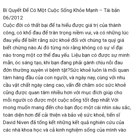
Bí Quyết Để Có Một Cuộc Sống Khỏe Mạnh – Tái bản
06/2012
Cuộc đời có thất bại để ta hiểu được giá trị của thành
công, có khổ đau để trân trọng niềm vui, và có những lúc
đau yếu để biềt rằng sức khoẻ đối với chúng ta quý giá
biết chừng nào.Ai đó từng nói rằng không có sự vĩ đại
nào trong một cơ thể đau yếu. Liệu bạn có được sự minh
mẫn, óc sáng tạo, khi bạn đang phải gành chịu nỗi đau
đớn thường xuyên vì bệnh tật?Sức khoẻ luôn là mối quan
tâm hàng đầu của con người, và ngày nay, cùng với nhu
cầu vật chất ngày càng cao, vấn đề chăm sóc sức khoẻ
cũng được quan tâm nhiều hơn với mục đích giúp cho
mỗi người có được một cuộc sống tốt đẹp nhất.Với
mong muốn mang đến cho bạn đọc một cái nhìn sâu sắc,
toàn diện hơn để cải thiện và bảo vệ sức khoẻ, tiến sĩ
David Niven đã tổng kết những kết quả nghiên cứu của
các nhà khoa học và cả kinh nghiệm sống của mình vào