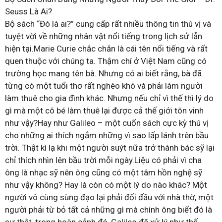
Seuss Là Ai?
Bộ sách “Đó là ai?” cung cấp rất nhiều thông tin thú vị và
tuyệt vời về những nhân vật nổi tiếng trong lịch sử lẫn
hiện tại.Marie Curie chắc chắn là cái tên nổi tiếng và rất
quen thuộc với chúng ta. Thậm chí ở Việt Nam cũng có
trường học mang tên bà. Nhưng có ai biết rằng, bà đã
từng có một tuổi thơ rất nghèo khó và phải làm người
làm thuê cho gia đình khác. Nhưng nếu chỉ vì thế thì lý do
gì mà một cô bé làm thuê lại được cả thế giới tôn vinh
như vậy?Hay như Galileo – một cuốn sách cực kỳ thú vị
cho những ai thích ngắm những vì sao lấp lánh trên bầu
trời. Thật kì lạ khi một người suýt nữa trở thành bác sỹ lại
chỉ thích nhìn lên bầu trời mỗi ngày.Liệu có phải vì cha
ông là nhạc sỹ nên ông cũng có một tâm hồn nghệ sỹ
như vậy không? Hay là còn có một lý do nào khác? Một
người vô cùng sùng đạo lại phải đối đầu với nhà thờ, một
người phải từ bỏ tất cả những gì mà chính ông biết đó là