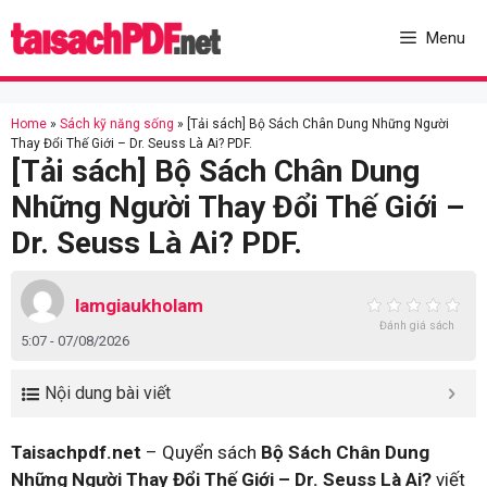
Skip
to
Menu
content
Home
»
Sách kỹ năng sống
»
[Tải sách] Bộ Sách Chân Dung Những Người
Thay Đổi Thế Giới – Dr. Seuss Là Ai? PDF.
[Tải sách] Bộ Sách Chân Dung
Những Người Thay Đổi Thế Giới –
Dr. Seuss Là Ai? PDF.
lamgiaukholam
Đánh giá sách
5:07 - 07/08/2026
Nội dung bài viết
Taisachpdf.net
– Quyển sách
Bộ Sách Chân Dung
Những Người Thay Đổi Thế Giới – Dr. Seuss Là Ai?
viết