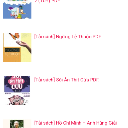
2 (10+) PDF.
[Tải sách] Ngừng Lệ Thuộc PDF.
[Tải sách] Sói Ăn Thịt Cừu PDF.
[Tải sách] Hồ Chí Minh – Anh Hùng Giải