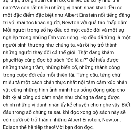
sự thật, trong hoàn cảnh đó, Galileo đã xử lý như thế
nào?Và còn rất nhiều những vị danh nhân khác đều có
một đặc điểm đặc biệt như Albert Einstein nổi tiếng đãng
trí với mái tóc khác người, Newton với quả táo “hấp dẫn”…
Mỗi người trong số họ đều có một cuộc đời và một sự
nghiệp trong những lĩnh vực riêng. Họ đều đã từng là một
người bình thường như chúng ta, và rồi họ trở thành
những người thay đổi cả thể giới. Thật đáng khâm
phục!Hãy cùng đọc bộ sách “Đó là ai?” để hiểu được
những thăng trầm, những biến cố, những thành công
trong cuộc đời của mỗi thiên tài. Từng câu, từng chữ
miêu tả một cách chân thực nhất nội tâm cảm xúc nhân
vật cũng những hình ảnh minh họa sống động giúp cho
bất kỳ ai cũng có cảm nhận như chúng ta đang được
chính những vị danh nhân ấy kể chuyện cho nghe vậy. Biết
đâu trong số chúng ta sau khi đọc xong bộ sách này sẽ
có người sẽ trở thành những Albert Einstein, Newton,
Edison thế hệ tiếp theo!Mời bạn đón đọc.