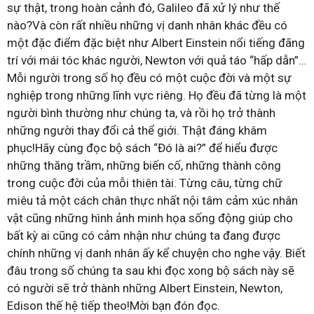
sự thật, trong hoàn cảnh đó, Galileo đã xử lý như thế
nào?Và còn rất nhiều những vị danh nhân khác đều có
một đặc điểm đặc biệt như Albert Einstein nổi tiếng đãng
trí với mái tóc khác người, Newton với quả táo “hấp dẫn”…
Mỗi người trong số họ đều có một cuộc đời và một sự
nghiệp trong những lĩnh vực riêng. Họ đều đã từng là một
người bình thường như chúng ta, và rồi họ trở thành
những người thay đổi cả thể giới. Thật đáng khâm
phục!Hãy cùng đọc bộ sách “Đó là ai?” để hiểu được
những thăng trầm, những biến cố, những thành công
trong cuộc đời của mỗi thiên tài. Từng câu, từng chữ
miêu tả một cách chân thực nhất nội tâm cảm xúc nhân
vật cũng những hình ảnh minh họa sống động giúp cho
bất kỳ ai cũng có cảm nhận như chúng ta đang được
chính những vị danh nhân ấy kể chuyện cho nghe vậy. Biết
đâu trong số chúng ta sau khi đọc xong bộ sách này sẽ
có người sẽ trở thành những Albert Einstein, Newton,
Edison thế hệ tiếp theo!Mời bạn đón đọc.