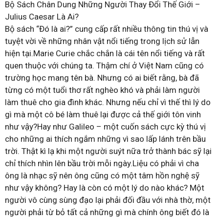
Bộ Sách Chân Dung Những Người Thay Đổi Thế Giới –
Julius Caesar Là Ai?
Bộ sách “Đó là ai?” cung cấp rất nhiều thông tin thú vị và
tuyệt vời về những nhân vật nổi tiếng trong lịch sử lẫn
hiện tại.Marie Curie chắc chắn là cái tên nổi tiếng và rất
quen thuộc với chúng ta. Thậm chí ở Việt Nam cũng có
trường học mang tên bà. Nhưng có ai biết rằng, bà đã
từng có một tuổi thơ rất nghèo khó và phải làm người
làm thuê cho gia đình khác. Nhưng nếu chỉ vì thế thì lý do
gì mà một cô bé làm thuê lại được cả thế giới tôn vinh
như vậy?Hay như Galileo – một cuốn sách cực kỳ thú vị
cho những ai thích ngắm những vì sao lấp lánh trên bầu
trời. Thật kì lạ khi một người suýt nữa trở thành bác sỹ lại
chỉ thích nhìn lên bầu trời mỗi ngày.Liệu có phải vì cha
ông là nhạc sỹ nên ông cũng có một tâm hồn nghệ sỹ
như vậy không? Hay là còn có một lý do nào khác? Một
người vô cùng sùng đạo lại phải đối đầu với nhà thờ, một
người phải từ bỏ tất cả những gì mà chính ông biết đó là