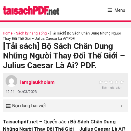
Skip
to
Menu
content
Home
»
Sách kỹ năng sống
»
[Tải sách] Bộ Sách Chân Dung Những Người
Thay Đổi Thế Giới – Julius Caesar Là Ai? PDF.
[Tải sách] Bộ Sách Chân Dung
Những Người Thay Đổi Thế Giới –
Julius Caesar Là Ai? PDF.
lamgiaukholam
Đánh giá sách
12:21 - 04/03/2023
Nội dung bài viết
Taisachpdf.net
– Quyển sách
Bộ Sách Chân Dung
Những Người Thay Đổi Thế Giới – Julius Caesar Là Ai?