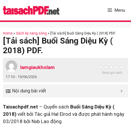
Skip
to
Menu
content
Home
»
Sách kỹ năng sống
»
[Tải sách] Buổi Sáng Diệu Kỳ ( 2018) PDF.
[Tải sách] Buổi Sáng Diệu Kỳ (
2018) PDF.
lamgiaukholam
Đánh giá sách
17:10 - 19/06/2026
Nội dung bài viết
Taisachpdf.net
– Quyển sách
Buổi Sáng Diệu Kỳ (
2018)
viết bởi Tác giả Hal Elrod và được phát hành ngày
03/2018 bởi Nxb Lao động.