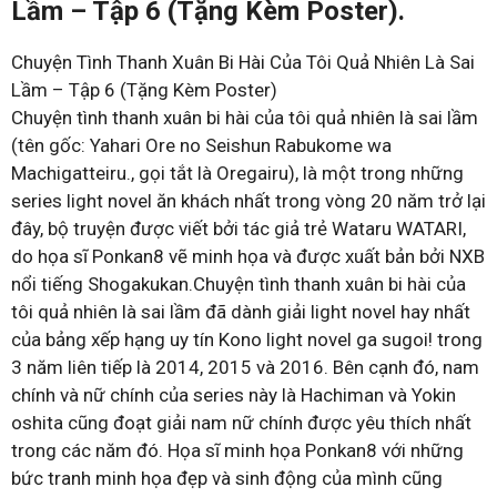
Lầm – Tập 6 (Tặng Kèm Poster).
Chuyện Tình Thanh Xuân Bi Hài Của Tôi Quả Nhiên Là Sai
Lầm – Tập 6 (Tặng Kèm Poster)
Chuyện tình thanh xuân bi hài của tôi quả nhiên là sai lầm
(tên gốc: Yahari Ore no Seishun Rabukome wa
Machigatteiru., gọi tắt là Oregairu), là một trong những
series light novel ăn khách nhất trong vòng 20 năm trở lại
đây, bộ truyện được viết bởi tác giả trẻ Wataru WATARI,
do họa sĩ Ponkan8 vẽ minh họa và được xuất bản bởi NXB
nổi tiếng Shogakukan.Chuyện tình thanh xuân bi hài của
tôi quả nhiên là sai lầm đã dành giải light novel hay nhất
của bảng xếp hạng uy tín Kono light novel ga sugoi! trong
3 năm liên tiếp là 2014, 2015 và 2016. Bên cạnh đó, nam
chính và nữ chính của series này là Hachiman và Yokin
oshita cũng đoạt giải nam nữ chính được yêu thích nhất
trong các năm đó. Họa sĩ minh họa Ponkan8 với những
bức tranh minh họa đẹp và sinh động của mình cũng