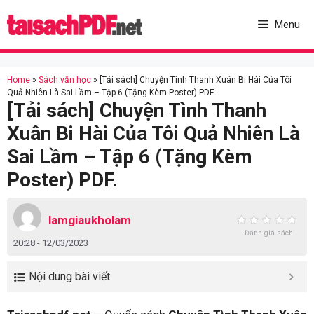
Skip
to
Menu
content
Home
»
Sách văn học
»
[Tải sách] Chuyện Tình Thanh Xuân Bi Hài Của Tôi
Quả Nhiên Là Sai Lầm – Tập 6 (Tặng Kèm Poster) PDF.
[Tải sách] Chuyện Tình Thanh
Xuân Bi Hài Của Tôi Quả Nhiên Là
Sai Lầm – Tập 6 (Tặng Kèm
Poster) PDF.
lamgiaukholam
Đánh giá sách
20:28 - 12/03/2023
Nội dung bài viết