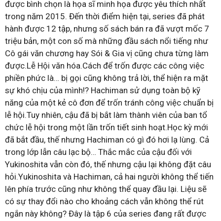
được bình chọn là họa sĩ minh họa được yêu thích nhất
trong năm 2015. Đến thời điểm hiện tại, series đã phát
hành được 12 tập, nhưng số sách bán ra đã vượt mốc 7
triệu bản, một con số mà những đầu sách nổi tiếng như
Cô gái văn chương hay Sói & Gia vị cũng chưa từng làm
được.Lễ Hội văn hóa.Cách để trốn được các công việc
phiền phức là… bị gọi cũng không trả lời, thể hiện ra mặt
sự khó chịu của mình!? Hachiman sử dụng toàn bộ kỹ
năng của một kẻ cô đơn để trốn tránh công việc chuẩn bị
lễ hội.Tuy nhiên, cậu đã bị bắt làm thành viên của ban tổ
chức lễ hội trong một lần trốn tiết sinh hoạt.Học kỳ mới
đã bắt đầu, thế nhưng Hachiman có gì đó hơi lạ lùng. Cả
trong lớp lẫn câu lạc bộ… Thắc mắc của cậu đối với
Yukinoshita vẫn còn đó, thế nhưng cậu lại không đặt câu
hỏi.Yukinoshita và Hachiman, cả hai người không thể tiến
lên phía trước cũng như không thể quay đầu lại. Liệu sẽ
có sự thay đổi nào cho khoảng cách vẫn không thể rút
ngắn này không? Đây là tập 6 của series đang rất được