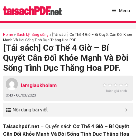
Skip
to
Menu
content
Home
»
Sách kỹ năng sống
»
[Tải sách] Cơ Thể 4 Giờ – Bí Quyết Cân Đối Khỏe
Mạnh Và Đời Sống Tình Dục Thăng Hoa PDF.
[Tải sách] Cơ Thể 4 Giờ – Bí
Quyết Cân Đối Khỏe Mạnh Và Đời
Sống Tình Dục Thăng Hoa PDF.
lamgiaukholam
Đánh giá sách
0:43 - 06/03/2023
Nội dung bài viết
Taisachpdf.net
– Quyển sách
Cơ Thể 4 Giờ – Bí Quyết
Cân Đối Khỏe Mạnh Và Đời Sống Tình Dục Thăng Hoa