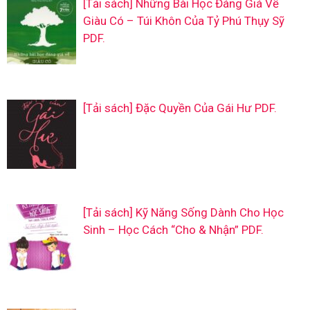
[Tải sách] Những Bài Học Đáng Giá Về
Giàu Có – Túi Khôn Của Tỷ Phú Thụy Sỹ
PDF.
[Tải sách] Đặc Quyền Của Gái Hư PDF.
[Tải sách] Kỹ Năng Sống Dành Cho Học
Sinh – Học Cách “Cho & Nhận” PDF.