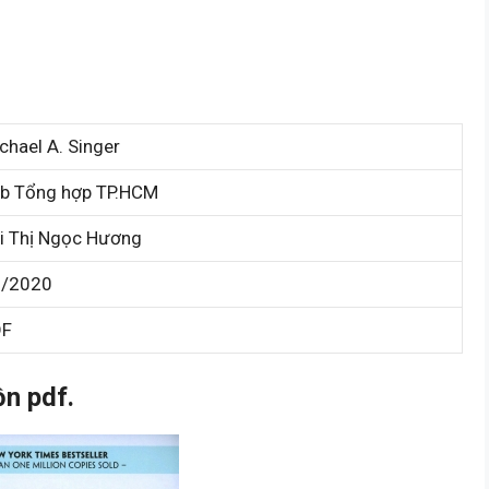
chael A. Singer
b Tổng hợp TP.HCM
i Thị Ngọc Hương
3/2020
DF
n pdf.