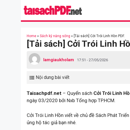
Skip
to
content
Home
»
Sách kỹ năng sống
»
[Tải sách] Cởi Trói Linh Hồn PDF.
[Tải sách] Cởi Trói Linh H
lamgiaukholam
17:51 - 27/05/2026
Nội dung bài viết
Taisachpdf.net
– Quyển sách
Cởi Trói Linh H
ngày 03/2020 bởi Nxb Tổng hợp TP.HCM.
Cởi Trói Linh Hồn viết về chủ đề Sách Phát Tri
ủng hộ tác giả bạn nhé.