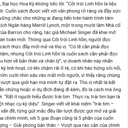
Đại học Hoa Kỳ không tiếc lời: “Cởi trói Linh hồn là liệu
nh. Cuốn sách được viết với văn phong rõ ràng và đầy sức
vững chắc cho những ai đang tiến trên hành trình tâm
 tịch Ngân hàng Merrill Lynch, một trong mười lăm Nhà cố
ủa Barron cho rằng, tác giả Michael Singer đã khai mở
àn toàn mới. Thông qua Cởi trói Linh hồn, người đọc
 cách thức đầy mới mẻ và thú vị. “Có lẽ cần phải đọc
i tâm, nhưng Cởi trói Linh hồn là cuốn sách cần-phải-đọc
u hơn về bản thân và chân lý”, vị doanh nhân này nhấn
ỳ linh hoạt, có khi chậm rãi tỉ tê, có khi hào hứng sôi nổi,
 mỉm cười nhìn sâu vào mắt mỗi người, vì thấy rằng chúng
vượt qua giới hạn mà mình tự đặt ra. Thú vị nhất là bất
dẫn chứng hoặc ví dụ đích đáng đi kèm, đó là cách mà ông
 “Rất ít người hiểu được trái tim. Thực ra, trái tim bạn là
 nhạc cụ kỳ diệu”. Singer viết về khái niệm “trái tim –
 vấn đề, từng gút mắc đều lần lượt được gợi mở và giải
ủa chính mình, với 5 giai đoạn cũng là 5 phần của cuốn
ượng – Giải phóng bản thân – Vượt qua rào cản của chính