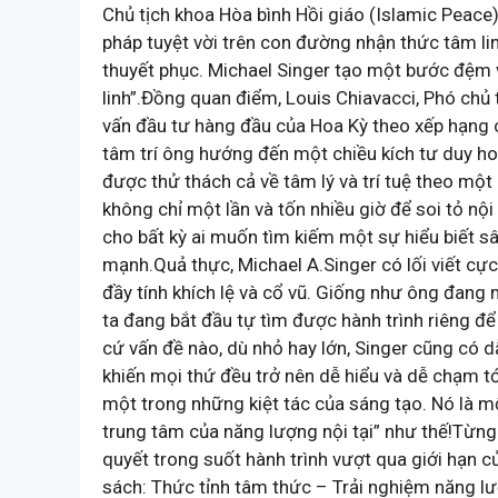
Chủ tịch khoa Hòa bình Hồi giáo (Islamic Peace), 
pháp tuyệt vời trên con đường nhận thức tâm li
thuyết phục. Michael Singer tạo một bước đệm 
linh”.Đồng quan điểm, Louis Chiavacci, Phó chủ
vấn đầu tư hàng đầu của Hoa Kỳ theo xếp hạng c
tâm trí ông hướng đến một chiều kích tư duy ho
được thử thách cả về tâm lý và trí tuệ theo một
không chỉ một lần và tốn nhiều giờ để soi tỏ nộ
cho bất kỳ ai muốn tìm kiếm một sự hiểu biết sâ
mạnh.Quả thực, Michael A.Singer có lối viết cực k
đầy tính khích lệ và cổ vũ. Giống như ông đang
ta đang bắt đầu tự tìm được hành trình riêng để 
cứ vấn đề nào, dù nhỏ hay lớn, Singer cũng có 
khiến mọi thứ đều trở nên dễ hiểu và dễ chạm tới.
một trong những kiệt tác của sáng tạo. Nó là một
trung tâm của năng lượng nội tại” như thế!Từng
quyết trong suốt hành trình vượt qua giới hạn c
sách: Thức tỉnh tâm thức – Trải nghiệm năng l