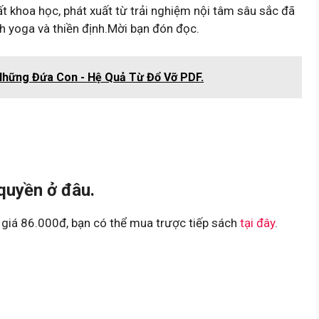
t khoa học, phát xuất từ trải nghiệm nội tâm sâu sắc đã
nh yoga và thiền định.Mời bạn đón đọc.
i Những Đứa Con - Hệ Quả Từ Đổ Vỡ PDF.
quyền ở đâu.
 giá 86.000đ, bạn có thể mua trược tiếp sách
tại đây
.