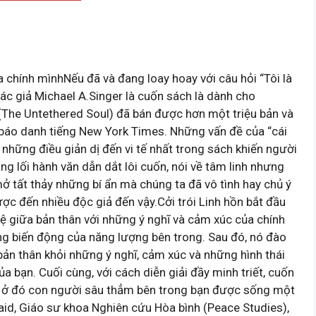
 chính mìnhNếu đã và đang loay hoay với câu hỏi “Tôi là
 tác giả Michael A.Singer là cuốn sách là dành cho
 (The Untethered Soul) đã bán được hơn một triệu bản và
ờ báo danh tiếng New York Times. Những vấn đề của “cái
ừ những điều giản dị đến vi tế nhất trong sách khiến người
ng lối hành văn dẫn dắt lôi cuốn, nói về tâm linh nhưng
mở tất thảy những bí ẩn mà chúng ta đã vô tình hay chủ ý
ược đến nhiều độc giả đến vậy.Cởi trói Linh hồn bắt đầu
ệ giữa bản thân với những ý nghĩ và cảm xúc của chính
g biến động của năng lượng bên trong. Sau đó, nó đào
bản thân khỏi những ý nghĩ, cảm xúc và những hình thái
 bạn. Cuối cùng, với cách diễn giải đầy minh triết, cuốn
 ở đó con người sâu thẳm bên trong bạn được sống một
aid, Giáo sư khoa Nghiên cứu Hòa bình (Peace Studies),