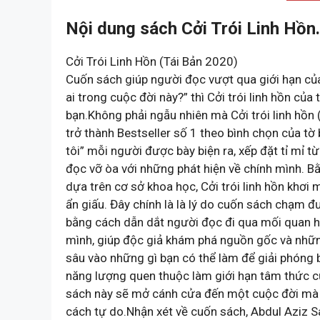
Nội dung sách Cởi Trói Linh Hồn.
Cởi Trói Linh Hồn (Tái Bản 2020)
Cuốn sách giúp người đọc vượt qua giới hạn của
ai trong cuộc đời này?” thì Cởi trói linh hồn của
bạn.Không phải ngẫu nhiên mà Cởi trói linh hồn
trở thành Bestseller số 1 theo bình chọn của t
tôi” mỗi người được bày biện ra, xếp đặt tỉ mỉ t
đọc vỡ òa với những phát hiện về chính mình. Bằ
dựa trên cơ sở khoa học, Cởi trói linh hồn khơi 
ẩn giấu. Đây chính là là lý do cuốn sách chạm đ
bằng cách dẫn dắt người đọc đi qua mối quan h
mình, giúp độc giả khám phá nguồn gốc và nhữn
sâu vào những gì bạn có thể làm để giải phóng 
năng lượng quen thuộc làm giới hạn tâm thức của
sách này sẽ mở cánh cửa đến một cuộc đời mà
cách tự do.Nhận xét về cuốn sách, Abdul Aziz S