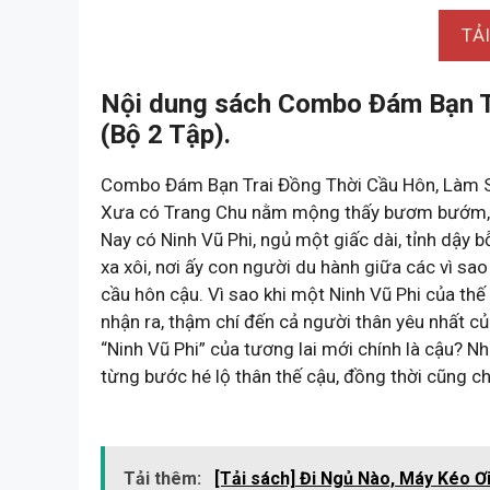
TẢ
Nội dung sách Combo Đám Bạn T
(Bộ 2 Tập).
Combo Đám Bạn Trai Đồng Thời Cầu Hôn, Làm S
Xưa có Trang Chu nằm mộng thấy bươm bướm, tỉ
Nay có Ninh Vũ Phi, ngủ một giấc dài, tỉnh dậy b
xa xôi, nơi ấy con người du hành giữa các vì sao
cầu hôn cậu. Vì sao khi một Ninh Vũ Phi của thế
nhận ra, thậm chí đến cả người thân yêu nhất củ
“Ninh Vũ Phi” của tương lai mới chính là cậu? N
từng bước hé lộ thân thế cậu, đồng thời cũng ch
Tải thêm:
[Tải sách] Đi Ngủ Nào, Máy Kéo Ơi