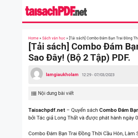
Skip
to
content
Home
»
Sách văn học
»
[Tải sách] Combo Đám Bạn Trai Đồng Thờ
[Tải sách] Combo Đám Bạn
Sao Đây! (Bộ 2 Tập) PDF.
lamgiaukholam
12:29 - 07/03/2023
Nội dung bài viết
Taisachpdf.net
– Quyển sách
Combo Đám Bạn 
bởi Tác giả Long Thất và được phát hành ngày
Combo Đám Bạn Trai Đồng Thời Cầu Hôn, Làm Sa