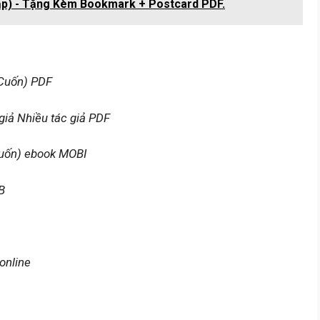
Tập) - Tặng Kèm Bookmark + Postcard PDF.
Cuốn) PDF
iả Nhiều tác giả PDF
uốn) ebook MOBI
B
online