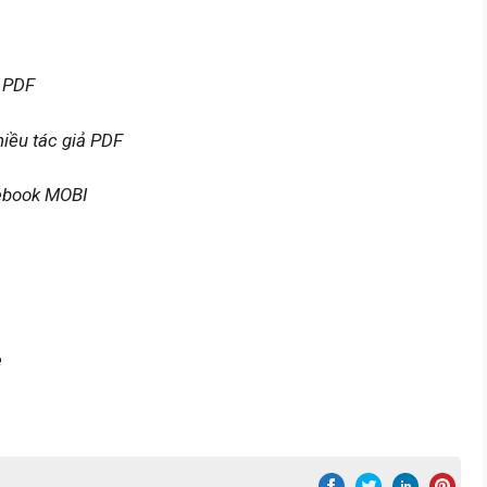
 PDF
iều tác giả PDF
ebook MOBI
e