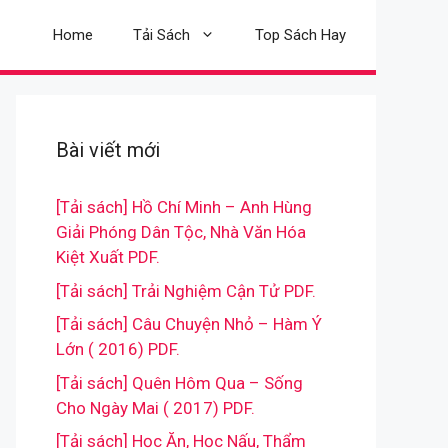
Home
Tải Sách
Top Sách Hay
Bài viết mới
[Tải sách] Hồ Chí Minh – Anh Hùng
Giải Phóng Dân Tộc, Nhà Văn Hóa
Kiệt Xuất PDF.
[Tải sách] Trải Nghiệm Cận Tử PDF.
[Tải sách] Câu Chuyện Nhỏ – Hàm Ý
Lớn ( 2016) PDF.
[Tải sách] Quên Hôm Qua – Sống
Cho Ngày Mai ( 2017) PDF.
[Tải sách] Học Ăn, Học Nấu, Thẩm