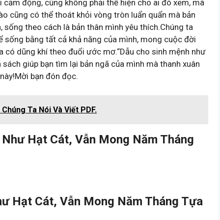
ai cảm động, cũng không phải thể hiện cho ai đó xem, mà
nào cũng có thể thoát khỏi vòng tròn luẩn quẩn mà bản
, sống theo cách là bản thân mình yêu thích.Chúng ta
để sống bằng tất cả khả năng của mình, mong cuộc đời
 vừa có dũng khí theo đuổi ước mơ.“Dẫu cho sinh mệnh như
 sách giúp bạn tìm lại bản ngã của mình mà thanh xuân
ã này!Mời bạn đón đọc.
 Chúng Ta Nói Và Viết PDF.
h Như Hạt Cát, Vẫn Mong Năm Tháng
hư Hạt Cát, Vẫn Mong Năm Tháng Tựa