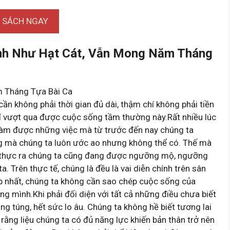
I SÁCH NGAY
nh Như Hạt Cát, Vẫn Mong Năm Tháng
m Tháng Tựa Bài Ca
cần không phải thời gian đủ dài, thậm chí không phải tiền
khí vượt qua được cuộc sống tầm thường này.Rất nhiều lúc
làm được những việc mà từ trước đến nay chúng ta
ng mà chúng ta luôn ước ao nhưng không thể có. Thế mà
g, thực ra chúng ta cũng đang được ngưỡng mộ, ngưỡng
a. Trên thực tế, chúng là đều là vai diễn chính trên sân
ẹp nhất, chúng ta không cần sao chép cuộc sống của
ng mình.Khi phải đối diện với tất cả những điều chưa biết
ng túng, hết sức lo âu. Chúng ta không hề biết tương lai
 rằng liệu chúng ta có đủ năng lực khiến bản thân trở nên