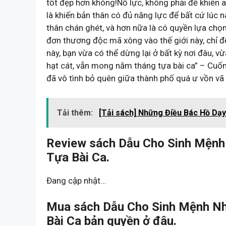
tốt đẹp hơn không!Nỗ lực, không phải để khiến 
là khiến bản thân có đủ năng lực để bất cứ lúc 
thân chán ghét, và hơn nữa là có quyền lựa chọn
đơn thương độc mã xông vào thế giới này, chỉ 
này, bạn vừa có thể dừng lại ở bất kỳ nơi đâu,
hạt cát, vẫn mong năm tháng tựa bài ca” – Cuốn
đã vô tình bỏ quên giữa thành phố quá ư vồn v
Tải thêm:
[Tải sách] Những Điều Bác Hồ Dạy
Review sách Dẫu Cho Sinh Mện
Tựa Bài Ca.
Đang cập nhật…
Mua sách Dẫu Cho Sinh Mệnh N
Bài Ca bản quyền ở đâu.