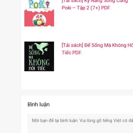
[Tải sách] Kỹ Năng Sống Cùng
Poki – Tập 2 (7+) PDF.
[Tải sách] Để Sống Mà Không Hố
Tiếc PDF.
Bình luận
Comment