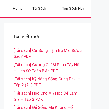
Home
Tải Sách
Top Sách Hay
Bài viết mới
[Tải sách] Cứ Sống Tạm Bợ Mãi Được
Sao? PDF.
[Tải sách] Gương Chí Sĩ Phan Tây Hồ
– Lịch Sử Toàn Biên PDF.
[Tải sách] Kỹ Năng Sống Cùng Poki –
Tập 2 (7+) PDF.
[Tải sách] Học Cho Ai? Học Để Làm
Gì? – Tập 2 PDF.
[Tải sách] Để Sống Mà Không Hối