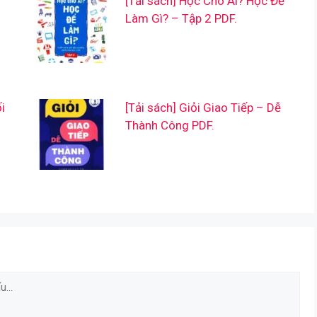
[Tải sách] Học Cho Ai? Học Để
Làm Gì? – Tập 2 PDF.
i
[Tải sách] Giỏi Giao Tiếp – Dễ
Thành Công PDF.