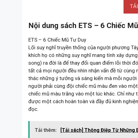
TẢ
Nội dung sách ETS – 6 Chiếc Mũ
ETS – 6 Chiếc Mũ Tư Duy
Lối suy nghĩ truyền thống của người phương Tâ
khích họ có những suy nghĩ mang tính xây dựn
song) ra đời là để thay đổi quan điểm lỗi thời 
tất cả mọi người đều nhìn nhận vấn đề từ cùng
thác những ý tưởng và sáng kiến mà mỗi người 
người phải cùng đội chiếc mũ màu đen vào một th
chiếc mũ màu trắng vào một lúc khác. Chỉ như t
được một cách hoàn toàn và đầy đủ kinh nghiệ
đọc.
Tải thêm:
[Tải sách] Thông Điệp Từ Những 