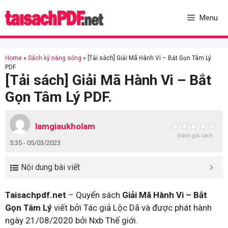
Skip
to
Menu
content
Home
»
Sách kỹ năng sống
»
[Tải sách] Giải Mã Hành Vi – Bắt Gọn Tâm Lý
PDF.
[Tải sách] Giải Mã Hành Vi – Bắt
Gọn Tâm Lý PDF.
lamgiaukholam
Đánh giá sách
5:35 - 05/03/2023
Nội dung bài viết
Taisachpdf.net
– Quyển sách
Giải Mã Hành Vi – Bắt
Gọn Tâm Lý
viết bởi Tác giả Lộc Dã và được phát hành
ngày 21/08/2020 bởi Nxb Thế giới.