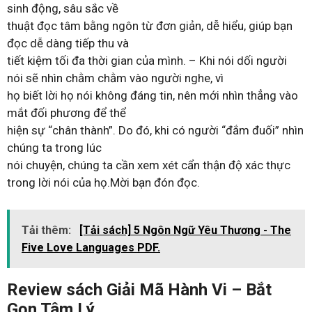
sinh động, sâu sắc về
thuật đọc tâm bằng ngôn từ đơn giản, dễ hiểu, giúp bạn
đọc dễ dàng tiếp thu và
tiết kiệm tối đa thời gian của mình. – Khi nói dối người
nói sẽ nhìn chằm chằm vào người nghe, vì
họ biết lời họ nói không đáng tin, nên mới nhìn thẳng vào
mắt đối phương để thể
hiện sự “chân thành”. Do đó, khi có người “đắm đuối” nhìn
chúng ta trong lúc
nói chuyện, chúng ta cần xem xét cẩn thận độ xác thực
trong lời nói của họ.Mời bạn đón đọc.
Tải thêm:
[Tải sách] 5 Ngôn Ngữ Yêu Thương - The
Five Love Languages PDF.
Review sách Giải Mã Hành Vi – Bắt
Gọn Tâm Lý.