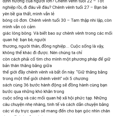
định hướng của người lớn? Chênh vênh tuổi 22 – Tốt
nghiệp rồi, đi đâu về đâu? Chênh vênh tuổi 27 – Bạn bè
yên bề gia thất, mình vẫn lẻ
bóng cô đơn. Chênh vênh tuổi 30 – Tam thập nhi lập, còn
mình vẫn có cảm
giác lông bông. Và biết bao sự chênh vênh trong các mối
quan hệ: bạn bè, người
thương, người thân, đồng nghiệp…. Cuộc sống là vậy,
không thể khác đi được. Nên chúng ta chỉ
còn cách phải cố tìm cho mình một phương pháp để giữ
bản thân thăng bằng giữa
thế giới đầy chênh vênh và bất ổn này. “Giữ thăng bằng
trong một thế giới chênh vênh” với 5 chương
sách cùng 36 bước hành động sẽ đồng hành cùng bạn
bước qua những khó khăn trong
cuộc sống và các mối quan hệ xã hội phức tạp. Những
câu chuyện nhẹ nhàng, tinh tế và cách dẫn chuyện bằng
các ví dụ trực quan sẽ mang đến cho bạn góc nhìn chân