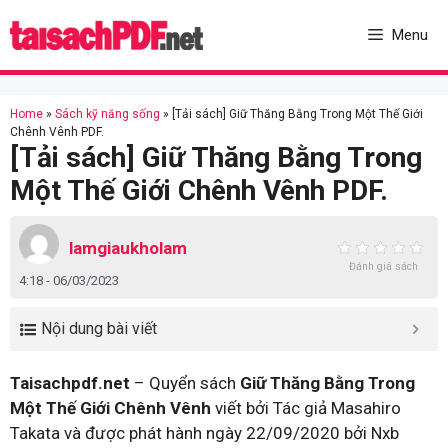
Skip
to
Menu
content
Home
»
Sách kỹ năng sống
»
[Tải sách] Giữ Thăng Bằng Trong Một Thế Giới
Chênh Vênh PDF.
[Tải sách] Giữ Thăng Bằng Trong
Một Thế Giới Chênh Vênh PDF.
lamgiaukholam
Đánh giá sách
4:18 - 06/03/2023
Nội dung bài viết
Taisachpdf.net
– Quyển sách
Giữ Thăng Bằng Trong
Một Thế Giới Chênh Vênh
viết bởi Tác giả Masahiro
Takata và được phát hành ngày 22/09/2020 bởi Nxb