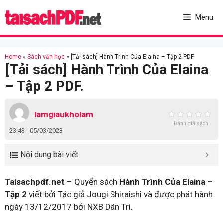
Skip
to
Menu
content
Home
»
Sách văn học
»
[Tải sách] Hành Trình Của Elaina – Tập 2 PDF.
[Tải sách] Hành Trình Của Elaina
– Tập 2 PDF.
lamgiaukholam
Đánh giá sách
23:43 - 05/03/2023
Nội dung bài viết
Taisachpdf.net
– Quyển sách
Hành Trình Của Elaina –
Tập 2
viết bởi Tác giả Jougi Shiraishi và được phát hành
ngày 13/12/2017 bởi NXB Dân Trí.