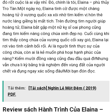
đó rốt cuộc là ai vậy nhỉ. Đó, chính là tôi, Elaina – phù thủy
Tro Tàn.Một ngày nọ, Elaina tình cờ được một chàng
hoàng tử ở vương quốc xa xôi nhờ tìm kiếm vị hôn thê
nước láng giềng bị mất tích. Trên đường tìm người giúp
hoàng tử, Elaina bắt gặp một nữ kỵ sĩ oai phong cũng
đang tìm kiếm nàng công chúa xinh đẹp nọ. Cuối cùng khi
tìm thấy công chúa của vương quốc cối xay gió, Elaina lại
rơi vào tình cảnh bối rối. Ai là người tình thực sự của
công chúa, còn ai là kẻ muốn phá hoại hạnh phúc của
nàng? Kiếm mười đồng vàng cũng đau đầu quá đi!Nhưng
vẫn chưa li kỳ bằng trải nghiệm đến vùng đất của người
chết và đụng ngay xác sống đâu!Mời bạn đón đọc.
Tải thêm:
[Tải sách] Nghìn Lẻ Một Đêm ( 2019)
PDF.
Review sách Hành Trình Của Elaina –