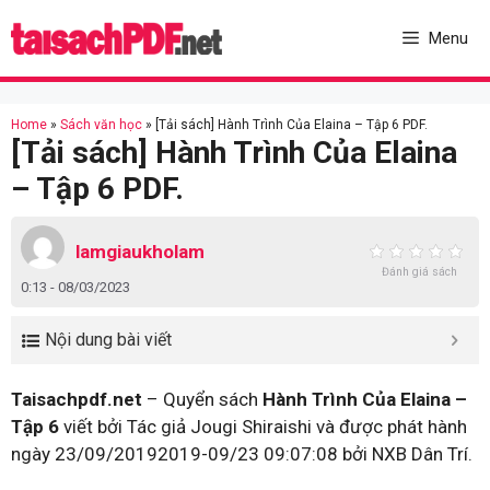
Skip
to
Menu
content
Home
»
Sách văn học
»
[Tải sách] Hành Trình Của Elaina – Tập 6 PDF.
[Tải sách] Hành Trình Của Elaina
– Tập 6 PDF.
lamgiaukholam
Đánh giá sách
0:13 - 08/03/2023
Nội dung bài viết
Taisachpdf.net
– Quyển sách
Hành Trình Của Elaina –
Tập 6
viết bởi Tác giả Jougi Shiraishi và được phát hành
ngày 23/09/20192019-09/23 09:07:08 bởi NXB Dân Trí.