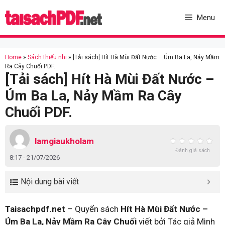
Skip
to
Menu
content
Home
»
Sách thiếu nhi
»
[Tải sách] Hít Hà Mùi Đất Nước – Úm Ba La, Nảy Mầm
Ra Cây Chuối PDF.
[Tải sách] Hít Hà Mùi Đất Nước –
Úm Ba La, Nảy Mầm Ra Cây
Chuối PDF.
lamgiaukholam
Đánh giá sách
8:17 - 21/07/2026
Nội dung bài viết
Taisachpdf.net
– Quyển sách
Hít Hà Mùi Đất Nước –
Úm Ba La, Nảy Mầm Ra Cây Chuối
viết bởi Tác giả Mình