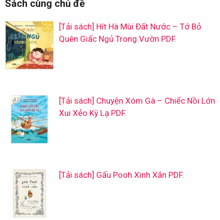
Sách cùng chủ đề
[Tải sách] Hít Hà Mùi Đất Nước – Tớ Bỏ
Quên Giấc Ngủ Trong Vườn PDF.
[Tải sách] Chuyện Xóm Gà – Chiếc Nồi Lớn
Xui Xẻo Kỳ Lạ PDF.
[Tải sách] Gấu Pooh Xinh Xắn PDF.