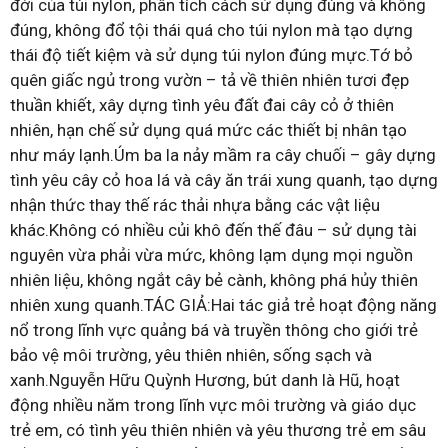
đời của túi nylon, phân tích cách sử dụng đúng và không
đúng, không đổ tội thái quá cho túi nylon mà tạo dựng
thái độ tiết kiệm và sử dụng túi nylon đúng mực.Tớ bỏ
quên giấc ngủ trong vườn – tả về thiên nhiên tươi đẹp
thuần khiết, xây dựng tình yêu đất đai cây cỏ ở thiên
nhiên, hạn chế sử dụng quá mức các thiết bị nhân tạo
như máy lạnh.Úm ba la nảy mầm ra cây chuối – gây dựng
tình yêu cây cỏ hoa lá và cây ăn trái xung quanh, tạo dựng
nhận thức thay thế rác thải nhựa bằng các vật liệu
khác.Không có nhiều củi khô đến thế đâu – sử dụng tài
nguyên vừa phải vừa mức, không lạm dụng mọi nguồn
nhiên liệu, không ngắt cây bẻ cành, không phá hủy thiên
nhiên xung quanh.TÁC GIẢ:Hai tác giả trẻ hoạt động năng
nổ trong lĩnh vực quảng bá và truyền thông cho giới trẻ
bảo vệ môi trường, yêu thiên nhiên, sống sạch và
xanh.Nguyễn Hữu Quỳnh Hương, bút danh là Hũ, hoạt
động nhiều năm trong lĩnh vực môi trường và giáo dục
trẻ em, có tình yêu thiên nhiên và yêu thương trẻ em sâu