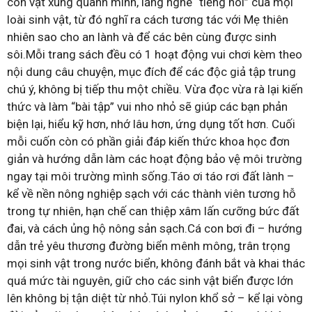
con vật xung quanh mình, lắng nghe “tiếng nói” của mọi
loài sinh vật, từ đó nghĩ ra cách tương tác với Mẹ thiên
nhiên sao cho an lành và để các bên cùng được sinh
sôi.Mỗi trang sách đều có 1 hoạt động vui chơi kèm theo
nội dung câu chuyện, mục đích để các độc giả tập trung
chú ý, không bị tiếp thu một chiều. Vừa đọc vừa rà lại kiến
thức và làm “bài tập” vui nho nhỏ sẽ giúp các bạn phản
biện lại, hiểu kỹ hơn, nhớ lâu hơn, ứng dụng tốt hơn. Cuối
mỗi cuốn còn có phần giải đáp kiến thức khoa học đơn
giản và hướng dẫn làm các hoạt động bảo vệ môi trường
ngay tại môi trường mình sống.Táo ơi táo rơi đất lành –
kể về nền nông nghiệp sạch với các thành viên tương hỗ
trong tự nhiên, hạn chế can thiệp xâm lấn cưỡng bức đất
đai, và cách ủng hộ nông sản sạch.Cá con bơi đi – hướng
dẫn trẻ yêu thương đường biển mênh mông, trân trọng
mọi sinh vật trong nước biển, không đánh bắt và khai thác
quá mức tài nguyên, giữ cho các sinh vật biển được lớn
lên không bị tận diệt từ nhỏ.Túi nylon khổ sở – kể lại vòng