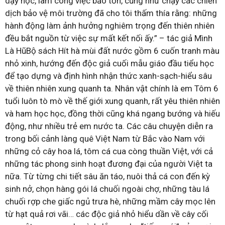
dạy học, làm công việc bảo tồn, cũng như chạy các chiến
dịch bảo vệ môi trường đã cho tôi thấm thía rằng: những
hành động làm ảnh hưởng nghiêm trọng đến thiên nhiên
đều bắt nguồn từ việc sự mất kết nối ấy.” – tác giả Mình
Là HũBộ sách Hít hà mùi đất nước gồm 6 cuốn tranh màu
nhỏ xinh, hướng đến độc giả cuối mẫu giáo đầu tiểu học
để tạo dựng và định hình nhận thức xanh-sạch-hiểu sâu
về thiên nhiên xung quanh ta. Nhân vật chính là em Tôm 6
tuổi luôn tò mò về thế giới xung quanh, rất yêu thiên nhiên
và ham học học, đồng thời cũng khá ngang bướng và hiếu
động, như nhiều trẻ em nước ta. Các câu chuyện diễn ra
trong bối cảnh làng quê Việt Nam từ Bắc vào Nam với
những cỏ cây hoa lá, tôm cá cua còng thuần Việt, với cả
những tác phong sinh hoạt đương đại của người Việt ta
nữa. Từ từng chi tiết sâu ăn táo, nuôi thả cá con đến kỳ
sinh nở, chọn hàng gói lá chuối ngoài chợ, những tàu lá
chuối rợp che giấc ngủ trưa hè, những mầm cây mọc lên
từ hạt quả rơi vãi… các độc giả nhỏ hiểu dần về cây cối