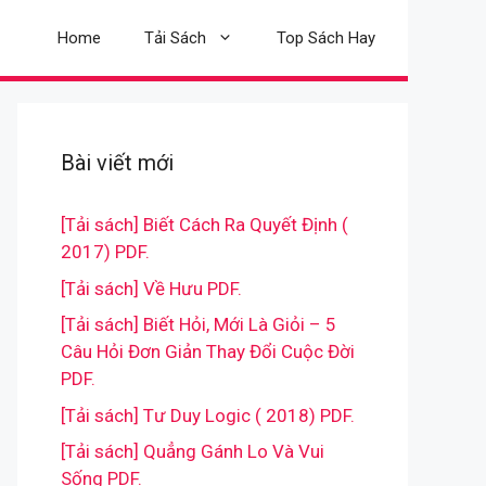
Home
Tải Sách
Top Sách Hay
Bài viết mới
[Tải sách] Biết Cách Ra Quyết Định (
2017) PDF.
[Tải sách] Về Hưu PDF.
[Tải sách] Biết Hỏi, Mới Là Giỏi – 5
Câu Hỏi Đơn Giản Thay Đổi Cuộc Đời
PDF.
[Tải sách] Tư Duy Logic ( 2018) PDF.
[Tải sách] Quẳng Gánh Lo Và Vui
Sống PDF.