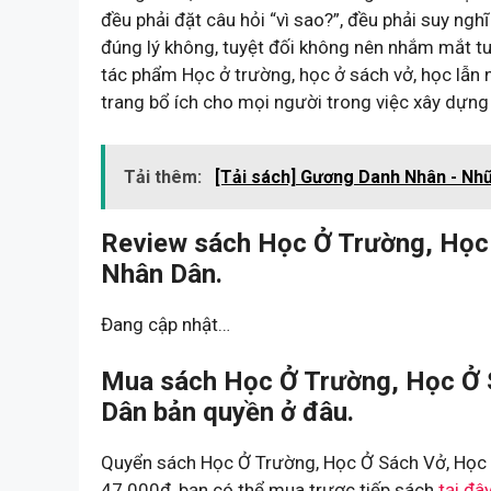
đều phải đặt câu hỏi “vì sao?”, đều phải suy ngh
đúng lý không, tuyệt đối không nên nhắm mắt tu
tác phẩm Học ở trường, học ở sách vở, học lẫn 
trang bổ ích cho mọi người trong việc xây dựng
Tải thêm:
[Tải sách] Gương Danh Nhân - Nh
Review sách Học Ở Trường, Học
Nhân Dân.
Đang cập nhật…
Mua sách Học Ở Trường, Học Ở 
Dân bản quyền ở đâu.
Quyển sách Học Ở Trường, Học Ở Sách Vở, Học 
47.000đ, bạn có thể mua trược tiếp sách
tại đâ