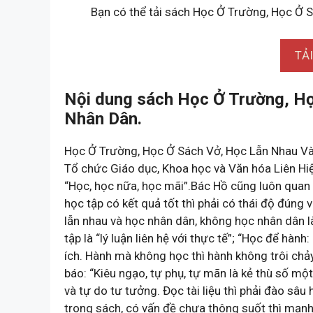
Bạn có thể tải sách Học Ở Trường, Học Ở 
TẢ
Nội dung sách Học Ở Trường, H
Nhân Dân.
Học Ở Trường, Học Ở Sách Vở, Học Lẫn Nhau Và
Tổ chức Giáo dục, Khoa học và Văn hóa Liên Hiệ
“Học, học nữa, học mãi”.Bác Hồ cũng luôn quan 
học tập có kết quả tốt thì phải có thái độ đúng
lẫn nhau và học nhân dân, không học nhân dân l
tập là “lý luận liên hệ với thực tế”; “Học để hàn
ích. Hành mà không học thì hành không trôi chảy
báo: “Kiêu ngạo, tự phụ, tự mãn là kẻ thù số mộ
và tự do tư tưởng. Đọc tài liệu thì phải đào sâ
trong sách, có vấn đề chưa thông suốt thì mạnh d