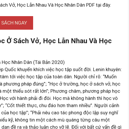
Sách Vở, Học Lẫn Nhau Và Học Nhân Dân PDF tại đây.
I SÁCH NGAY
ọc Ở Sách Vở, Học Lẫn Nhau Và Học
 Học Nhân Dân (Tái Bản 2020)
p Quốc khuyến khích việc học tập suốt đời. Lenin khuyên:
tâm tới việc học tập của toàn dân. Người chỉ rõ: “Muốn
 và phương pháp đúng”; “Học ở trường, học ở sách vở, học
à một thiếu sót rất lớn”; Phương châm, phương pháp học
h: Học với hành phải đi đôi. Học mà không hành thì học vô
”; “Cốt thiết thực, chu đáo hơn tham nhiều”. Người cảnh
t của học tập”; “Phải nêu cao tác phong độc lập suy nghĩ
u hiểu kỹ, không tin một cách mù quáng từng câu một
ạn đề ra và thảo luận cho vỡ lẽ. Đối với bất cứ vấn đề gì