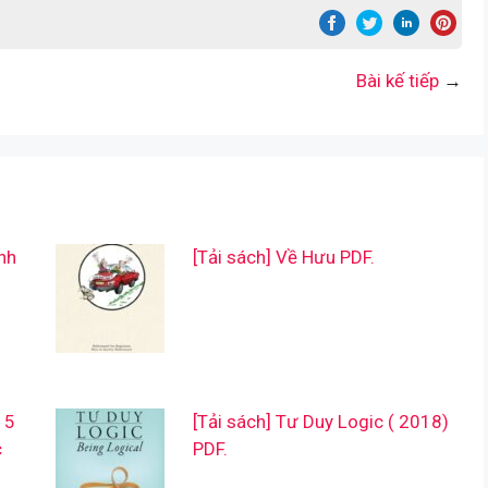
Bài kế tiếp
→
nh
[Tải sách] Về Hưu PDF.
 5
[Tải sách] Tư Duy Logic ( 2018)
c
PDF.