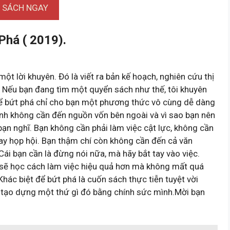
I SÁCH NGAY
Phá ( 2019).
t lời khuyên. Đó là viết ra bản kế hoạch, nghiên cứu thị
n. Nếu bạn đang tìm một quyển sách như thế, tôi khuyên
 để bứt phá chỉ cho bạn một phương thức vô cùng dễ dàng
mình không cần đến nguồn vốn bên ngoài và vì sao bạn nên
 bạn nghĩ. Bạn không cần phải làm việc cật lực, không cần
hay họp hội. Bạn thậm chí còn không cần đến cả văn
ái bạn cần là đừng nói nữa, mà hãy bắt tay vào việc.
n sẽ học cách làm việc hiệu quả hơn mà không mất quá
Khác biệt để bứt phá là cuốn sách thực tiễn tuyệt vời
 tạo dựng một thứ gì đó bằng chính sức mình.Mời bạn