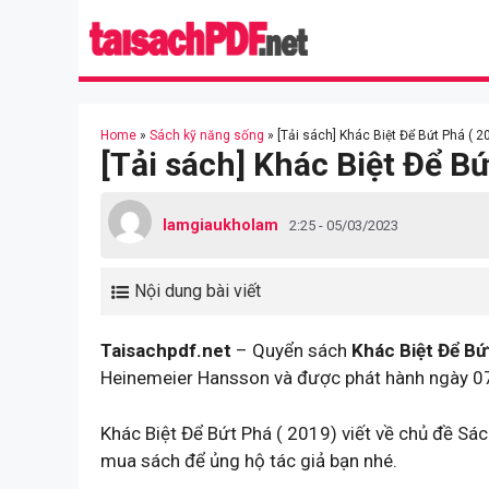
Skip
to
content
Home
»
Sách kỹ năng sống
»
[Tải sách] Khác Biệt Để Bứt Phá ( 2
[Tải sách] Khác Biệt Để Bứ
lamgiaukholam
2:25 - 05/03/2023
Nội dung bài viết
Taisachpdf.net
– Quyển sách
Khác Biệt Để Bứ
Heinemeier Hansson và được phát hành ngày 0
Khác Biệt Để Bứt Phá ( 2019) viết về chủ đề Sá
mua sách để ủng hộ tác giả bạn nhé.