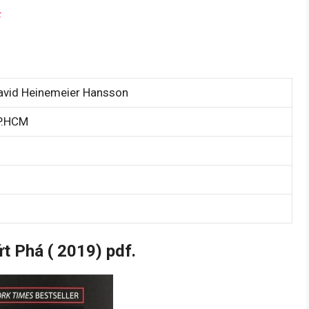
F
avid Heinemeier Hansson
P.HCM
t Phá ( 2019) pdf.