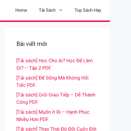
Home
Tải Sách
Top Sách Hay
Bài viết mới
[Tải sách] Học Cho Ai? Học Để Làm
Gì? – Tập 2 PDF.
[Tải sách] Để Sống Mà Không Hối
Tiếc PDF.
[Tải sách] Giỏi Giao Tiếp – Dễ Thành
Công PDF.
[Tải sách] Muốn Ít Đi – Hạnh Phúc
Nhiều Hơn PDF.
[Tải sách] Thay Thái Độ Đổi Cuộc Đời