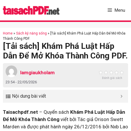
Skip
to
Menu
content
Home
»
Sách kỹ năng sống
»
[Tải sách] Khám Phá Luật Hấp Dẫn Để Mở Khóa
Thành Công PDF.
[Tải sách] Khám Phá Luật Hấp
Dẫn Để Mở Khóa Thành Công PDF.
lamgiaukholam
Đánh giá sách
23:54 - 22/05/2026
Nội dung bài viết
Taisachpdf.net
– Quyển sách
Khám Phá Luật Hấp Dẫn
Để Mở Khóa Thành Công
viết bởi Tác giả Orison Swett
Marden và được phát hành ngày 26/12/2016 bởi Nxb Lao