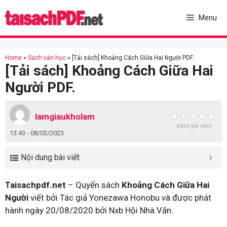
Skip
to
Menu
content
Home
»
Sách văn học
»
[Tải sách] Khoảng Cách Giữa Hai Người PDF.
[Tải sách] Khoảng Cách Giữa Hai
Người PDF.
lamgiaukholam
Đánh giá sách
13:43 - 08/03/2023
Nội dung bài viết
Taisachpdf.net
– Quyển sách
Khoảng Cách Giữa Hai
Người
viết bởi Tác giả Yonezawa Honobu và được phát
hành ngày 20/08/2020 bởi Nxb Hội Nhà Văn.