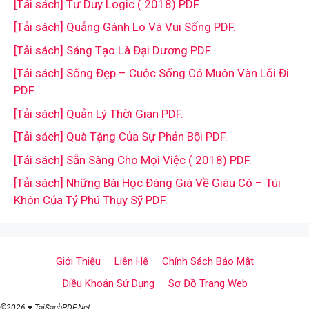
[Tải sách] Tư Duy Logic ( 2018) PDF.
[Tải sách] Quẳng Gánh Lo Và Vui Sống PDF.
[Tải sách] Sáng Tạo Là Đại Dương PDF.
[Tải sách] Sống Đẹp – Cuộc Sống Có Muôn Vàn Lối Đi
PDF.
[Tải sách] Quản Lý Thời Gian PDF.
[Tải sách] Quà Tặng Của Sự Phản Bội PDF.
[Tải sách] Sẵn Sàng Cho Mọi Việc ( 2018) PDF.
[Tải sách] Những Bài Học Đáng Giá Về Giàu Có – Túi
Khôn Của Tỷ Phú Thụy Sỹ PDF.
Giới Thiệu
Liên Hệ
Chính Sách Bảo Mật
Điều Khoản Sử Dụng
Sơ Đồ Trang Web
©2026 ♥ TaiSachPDF.Net