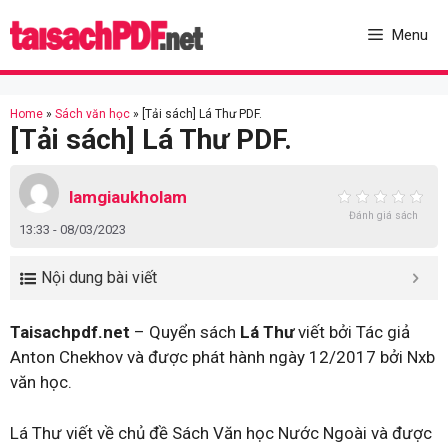
Skip
to
Menu
content
Home
»
Sách văn học
»
[Tải sách] Lá Thư PDF.
[Tải sách] Lá Thư PDF.
lamgiaukholam
Đánh giá sách
13:33 - 08/03/2023
Nội dung bài viết
Taisachpdf.net
– Quyển sách
Lá Thư
viết bởi Tác giả
Anton Chekhov và được phát hành ngày 12/2017 bởi Nxb
văn học.
Lá Thư viết về chủ đề Sách Văn học Nước Ngoài và được