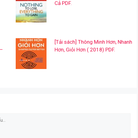
Cả PDF.
[Tải sách] Thông Minh Hơn, Nhanh
 –
Hơn, Giỏi Hơn ( 2018) PDF.