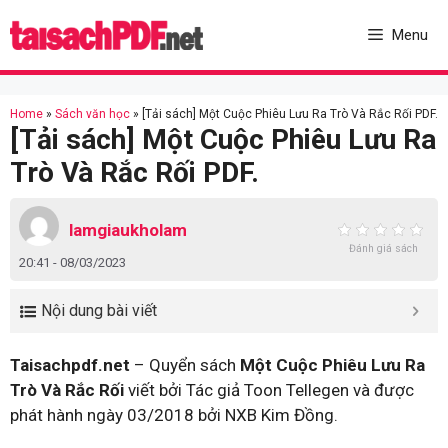
Skip
to
Menu
content
Home
»
Sách văn học
»
[Tải sách] Một Cuộc Phiêu Lưu Ra Trò Và Rắc Rối PDF.
[Tải sách] Một Cuộc Phiêu Lưu Ra
Trò Và Rắc Rối PDF.
lamgiaukholam
Đánh giá sách
20:41 - 08/03/2023
Nội dung bài viết
Taisachpdf.net
– Quyển sách
Một Cuộc Phiêu Lưu Ra
Trò Và Rắc Rối
viết bởi Tác giả Toon Tellegen và được
phát hành ngày 03/2018 bởi NXB Kim Đồng.