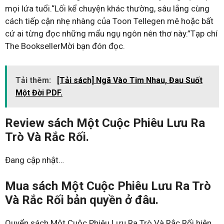
mọi lứa tuổi.“Lối kể chuyện khác thường, sâu lắng cùng
cách tiếp cận nhẹ nhàng của Toon Tellegen mê hoặc bất
cứ ai từng đọc những mẩu ngụ ngôn nên thơ này.”Tạp chí
The BooksellerMời bạn đón đọc.
Tải thêm:
[Tải sách] Ngã Vào Tim Nhau, Đau Suốt
Một Đời PDF.
Review sách Một Cuộc Phiêu Lưu Ra
Trò Và Rắc Rối.
Đang cập nhật…
Mua sách Một Cuộc Phiêu Lưu Ra Trò
Và Rắc Rối bản quyền ở đâu.
Quyển sách Một Cuộc Phiêu Lưu Ra Trò Và Rắc Rối hiện