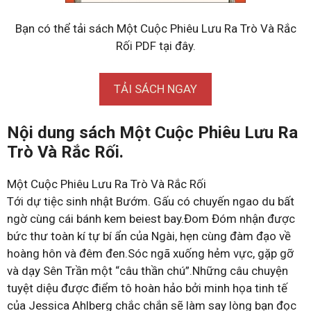
Bạn có thể tải sách Một Cuộc Phiêu Lưu Ra Trò Và Rắc
Rối PDF tại đây.
TẢI SÁCH NGAY
Nội dung sách Một Cuộc Phiêu Lưu Ra
Trò Và Rắc Rối.
Một Cuộc Phiêu Lưu Ra Trò Và Rắc Rối
Tới dự tiệc sinh nhật Bướm. Gấu có chuyến ngao du bất
ngờ cùng cái bánh kem beiest bay.Đom Đóm nhận được
bức thư toàn kí tự bí ẩn của Ngài, hẹn cùng đàm đạo về
hoàng hôn và đêm đen.Sóc ngã xuống hẻm vực, gặp gỡ
và dạy Sên Trần một “câu thần chú”.Những câu chuyện
tuyệt diệu được điểm tô hoàn hảo bởi minh họa tinh tế
của Jessica Ahlberg chắc chắn sẽ làm say lòng bạn đọc