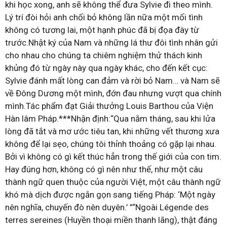
khi học xong, anh sẽ không thể đưa Sylvie đi theo mình.
Lý trí đòi hỏi anh chối bỏ không lần nữa một mối tình
không có tương lai, một hạnh phúc đã bị đọa đày từ
trước.Nhật ký của Nam và những lá thư đôi tình nhân gửi
cho nhau cho chúng ta chiêm nghiệm thử thách kinh
khủng đó từ ngày này qua ngày khác, cho đến kết cục:
Sylvie đánh mất lòng can đảm và rời bỏ Nam… và Nam sẽ
về Đông Dương một mình, đớn đau nhưng vượt qua chính
mình.Tác phẩm đạt Giải thưởng Louis Barthou của Viện
Hàn lâm Pháp.***Nhận định:“Qua năm tháng, sau khi lửa
lòng đã tắt và mơ ước tiêu tan, khi những vết thương xưa
không để lại sẹo, chúng tôi thỉnh thoảng có gặp lại nhau.
Bởi vì không có gì kết thúc hẳn trong thế giới của con tim.
Hay đúng hơn, không có gì nên như thế, như một câu
thành ngữ quen thuộc của người Việt, một câu thành ngữ
khó mà dịch được ngắn gọn sang tiếng Pháp: ‘Một ngày
nên nghĩa, chuyến đò nên duyên.’ ”“Ngoài Légende des
terres sereines (Huyền thoại miền thanh lãng), thật đáng