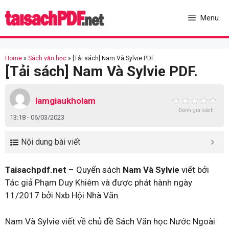
Skip
to
Menu
content
Home
»
Sách văn học
»
[Tải sách] Nam Và Sylvie PDF.
[Tải sách] Nam Và Sylvie PDF.
lamgiaukholam
Đánh giá sách
13:18 - 06/03/2023
Nội dung bài viết
Taisachpdf.net
– Quyển sách
Nam Và Sylvie
viết bởi
Tác giả Phạm Duy Khiêm và được phát hành ngày
11/2017 bởi Nxb Hội Nhà Văn.
Nam Và Sylvie viết về chủ đề Sách Văn học Nước Ngoài