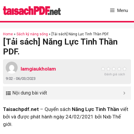
Skip
to
Menu
content
Home
»
Sách kỹ năng sống
»
[Tải sách] Năng Lực Tinh Thần PDF.
[Tải sách] Năng Lực Tinh Thần
PDF.
lamgiaukholam
Đánh giá sách
9:02 - 06/03/2023
Nội dung bài viết
Taisachpdf.net
– Quyển sách
Năng Lực Tinh Thần
viết
bởi và được phát hành ngày 24/02/2021 bởi Nxb Thế
giới.