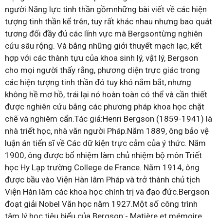
người.Năng lực tinh thần gồmnhững bài viết về các hiện
tượng tinh thần kể trên, tuy rất khác nhau nhưng bao quát
tương đối đầy đủ các lĩnh vực mà Bergsontừng nghiên
cứu sâu rộng. Và bằng những giới thuyết mạch lạc, kết
hợp với các thành tựu của khoa sinh lý, vật lý, Bergson
cho mọi người thấy rằng, phương diện trực giác trong
các hiện tượng tinh thần đó tuy khó nắm bắt, nhưng
không hề mơ hồ, trái lại nó hoàn toàn có thể và cần thiết
được nghiên cứu bằng các phương pháp khoa học chặt
chẽ và nghiêm cẩn.Tác giả:Henri Bergson (1859-1941) là
nhà triết học, nhà văn người Pháp.Năm 1889, ông bảo vệ
luận án tiến sĩ về Các dữ kiện trực cảm của ý thức. Năm
1900, ông được bổ nhiệm làm chủ nhiệm bộ môn Triết
học Hy Lạp trường College de France. Năm 1914, ông
được bầu vào Viện Hàn lâm Pháp và trở thành chủ tịch
Viện Hàn lâm các khoa học chính trị và đạo đức.Bergson
đoạt giải Nobel Văn học năm 1927.Một số công trình
tâm lý học tiêu biểu của Bergson:- Matière et mémoire