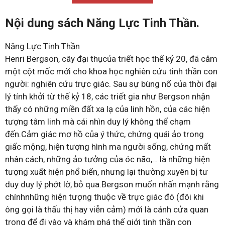
Nội dung sách Năng Lực Tinh Thần.
Năng Lực Tinh Thần
Henri Bergson, cây đại thụcủa triết học thế kỷ 20, đã cắm
một cột mốc mới cho khoa học nghiên cứu tinh thần con
người: nghiên cứu trực giác. Sau sự bùng nổ của thời đại
lý tính khởi từ thế kỷ 18, các triết gia như Bergson nhận
thấy có những miền đất xa lạ của linh hồn, của các hiện
tượng tâm linh mà cái nhìn duy lý không thể chạm
đến.Cảm giác mơ hồ của ý thức, chứng quái ảo trong
giấc mộng, hiện tượng hình ma người sống, chứng mất
nhân cách, những ảo tưởng của óc não,… là những hiện
tượng xuất hiện phổ biến, nhưng lại thường xuyên bị tư
duy duy lý phớt lờ, bỏ qua.Bergson muốn nhấn mạnh rằng
chínhnhững hiện tượng thuộc về trực giác đó (đôi khi
ông gọi là thấu thị hay viễn cảm) mới là cánh cửa quan
trọng để đi vào và khám phá thế giới tinh thần con