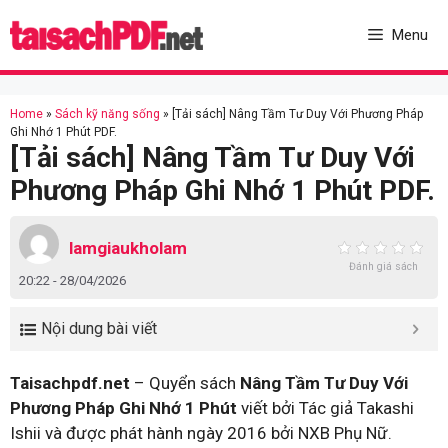
Skip
to
Menu
content
Home
»
Sách kỹ năng sống
»
[Tải sách] Nâng Tầm Tư Duy Với Phương Pháp
Ghi Nhớ 1 Phút PDF.
[Tải sách] Nâng Tầm Tư Duy Với
Phương Pháp Ghi Nhớ 1 Phút PDF.
lamgiaukholam
Đánh giá sách
20:22 - 28/04/2026
Nội dung bài viết
Taisachpdf.net
– Quyển sách
Nâng Tầm Tư Duy Với
Phương Pháp Ghi Nhớ 1 Phút
viết bởi Tác giả Takashi
Ishii và được phát hành ngày 2016 bởi NXB Phụ Nữ.