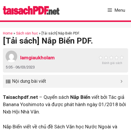
Skip
to
Menu
content
Home
»
Sách văn học
»
[Tải sách] Nắp Biển PDF.
[Tải sách] Nắp Biển PDF.
lamgiaukholam
Đánh giá sách
5:05 - 06/03/2023
Nội dung bài viết
Taisachpdf.net
– Quyển sách
Nắp Biển
viết bởi Tác giả
Banana Yoshimoto và được phát hành ngày 01/2018 bởi
Nxb Hội Nhà Văn.
Nắp Biển viết về chủ đề Sách Văn học Nước Ngoài và