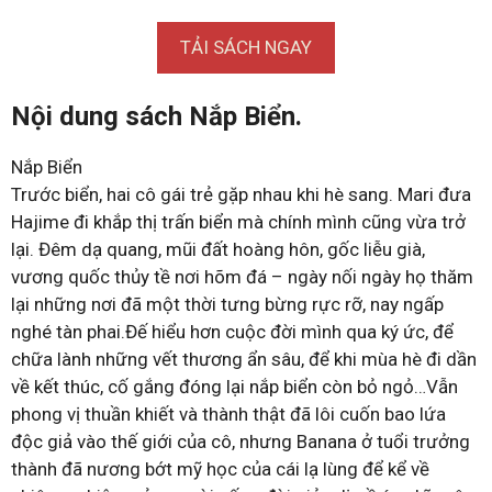
TẢI SÁCH NGAY
Nội dung sách Nắp Biển.
Nắp Biển
Trước biển, hai cô gái trẻ gặp nhau khi hè sang. Mari đưa
Hajime đi khắp thị trấn biển mà chính mình cũng vừa trở
lại. Đêm dạ quang, mũi đất hoàng hôn, gốc liễu già,
vương quốc thủy tề nơi hõm đá – ngày nối ngày họ thăm
lại những nơi đã một thời tưng bừng rực rỡ, nay ngấp
nghé tàn phai.Đế hiểu hơn cuộc đời mình qua ký ức, để
chữa lành những vết thương ẩn sâu, để khi mùa hè đi dần
về kết thúc, cố gắng đóng lại nắp biển còn bỏ ngỏ…Vẫn
phong vị thuần khiết và thành thật đã lôi cuốn bao lứa
độc giả vào thế giới của cô, nhưng Banana ở tuổi trưởng
thành đã nương bớt mỹ học của cái lạ lùng để kể về