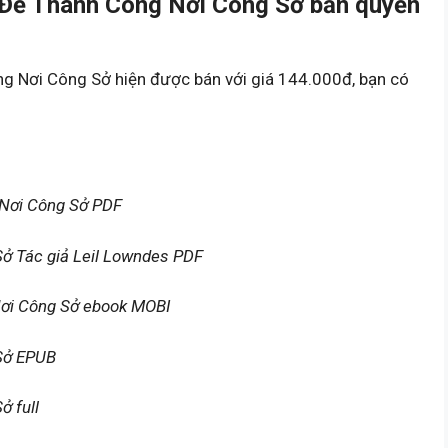
 Để Thành Công Nơi Công Sở bản quyền
g Nơi Công Sở hiện được bán với giá 144.000đ, bạn có
 Nơi Công Sở PDF
ở Tác giả Leil Lowndes PDF
Nơi Công Sở ebook MOBI
Sở EPUB
ở full