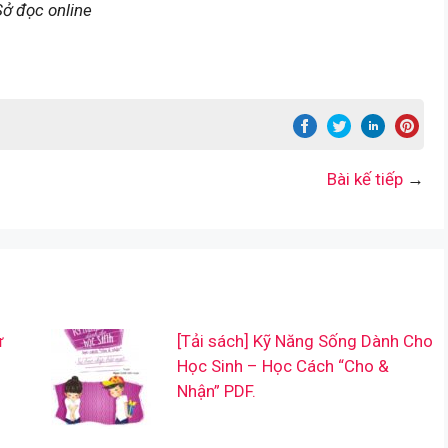
ở đọc online
Bài kế tiếp
→
ư
[Tải sách] Kỹ Năng Sống Dành Cho
Học Sinh – Học Cách “Cho &
Nhận” PDF.