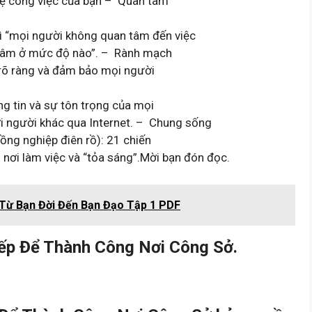
hệ công việc của bạn – Quan tâm
ì “mọi người không quan tâm đến việc
n tâm ở mức độ nào”. – Rành mạch
g rõ ràng và đảm bảo mọi người
ng tin và sự tôn trọng của mọi
ới người khác qua Internet. – Chung sống
ồng nghiệp điên rồ): 21 chiến
 nơi làm việc và “tỏa sáng”.Mời bạn đón đọc.
 Từ Bạn Đời Đến Bạn Đạo Tập 1 PDF
ếp Để Thành Công Nơi Công Sở.