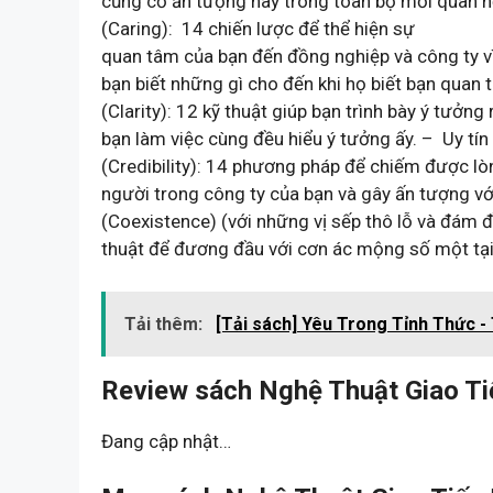
củng cố ấn tượng này trong toàn bộ mối quan 
(Caring): 14 chiến lược để thể hiện sự
quan tâm của bạn đến đồng nghiệp và công ty v
bạn biết những gì cho đến khi họ biết bạn qua
(Clarity): 12 kỹ thuật giúp bạn trình bày ý tưởn
bạn làm việc cùng đều hiểu ý tưởng ấy. – Uy tín
(Credibility): 14 phương pháp để chiếm được lò
người trong công ty của bạn và gây ấn tượng v
(Coexistence) (với những vị sếp thô lỗ và đám đ
thuật để đương đầu với cơn ác mộng số một tại
Tải thêm:
[Tải sách] Yêu Trong Tỉnh Thức -
Review sách Nghệ Thuật Giao Ti
Đang cập nhật…