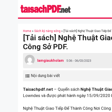
Skip
to
content
Home
»
Sách kỹ năng sống
»
[Tải sách] Nghệ Thuật Giao Tiếp Đ
[Tải sách] Nghệ Thuật Gi
Công Sở PDF.
lamgiaukholam
5:06 - 06/03/2023
Nội dung bài viết
Taisachpdf.net
– Quyển sách
Nghệ Thuật Gia
Lowndes và được phát hành ngày 15/09/2020 b
Nghệ Thuật Giao Tiếp Để Thành Công Nơi Công S