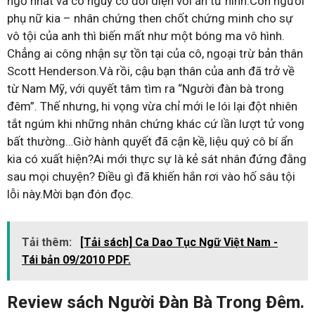
ngờ nhất và có nguy cơ đối diện với án tử hình.Còn người
phụ nữ kia – nhân chứng then chốt chứng minh cho sự
vô tội của anh thì biến mất như một bóng ma vô hình.
Chẳng ai công nhận sự tồn tại của cô, ngoại trừ bản thân
Scott Henderson.Và rồi, cậu bạn thân của anh đã trở về
từ Nam Mỹ, với quyết tâm tìm ra “Người đàn bà trong
đêm”. Thế nhưng, hi vọng vừa chỉ mới le lói lại đột nhiên
tắt ngúm khi những nhân chứng khác cứ lần lượt tử vong
bất thường…Giờ hành quyết đã cận kề, liệu quý cô bí ẩn
kia có xuất hiện?Ai mới thực sự là kẻ sát nhân đứng đằng
sau mọi chuyện? Điều gì đã khiến hắn rơi vào hố sâu tội
lỗi này.Mời bạn đón đọc.
Tải thêm:
[Tải sách] Ca Dao Tục Ngữ Việt Nam -
Tái bản 09/2010 PDF.
Review sách Người Đàn Bà Trong Đêm.