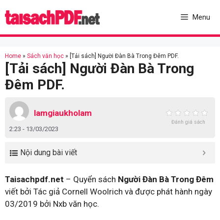
Skip
to
Menu
content
Home
»
Sách văn học
»
[Tải sách] Người Đàn Bà Trong Đêm PDF.
[Tải sách] Người Đàn Bà Trong
Đêm PDF.
lamgiaukholam
Đánh giá sách
2:23 - 13/03/2023
Nội dung bài viết
Taisachpdf.net
– Quyển sách
Người Đàn Bà Trong Đêm
viết bởi Tác giả Cornell Woolrich và được phát hành ngày
03/2019 bởi Nxb văn học.