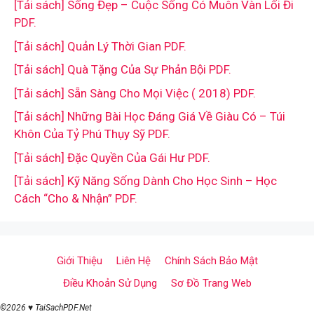
[Tải sách] Sống Đẹp – Cuộc Sống Có Muôn Vàn Lối Đi
PDF.
[Tải sách] Quản Lý Thời Gian PDF.
[Tải sách] Quà Tặng Của Sự Phản Bội PDF.
[Tải sách] Sẵn Sàng Cho Mọi Việc ( 2018) PDF.
[Tải sách] Những Bài Học Đáng Giá Về Giàu Có – Túi
Khôn Của Tỷ Phú Thụy Sỹ PDF.
[Tải sách] Đặc Quyền Của Gái Hư PDF.
[Tải sách] Kỹ Năng Sống Dành Cho Học Sinh – Học
Cách “Cho & Nhận” PDF.
Giới Thiệu
Liên Hệ
Chính Sách Bảo Mật
Điều Khoản Sử Dụng
Sơ Đồ Trang Web
©2026 ♥ TaiSachPDF.Net