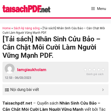
Skip
to
Menu
content
Home
»
Sách kỹ năng sống
»
[Tải sách] Nhân Sinh Cửu Bảo – Cắn Chặt Môi
Cười Làm Người Vững Mạnh PDF.
[Tải sách] Nhân Sinh Cửu Bảo –
Cắn Chặt Môi Cười Làm Người
Vững Mạnh PDF.
lamgiaukholam
Đánh giá sách
12:53 - 06/03/2023
Nội dung bài viết
Taisachpdf.net
– Quyển sách
Nhân Sinh Cửu Bảo –
Cắn Chặt Môi Cười Làm Người Vững Mạnh
viết bởi Tác