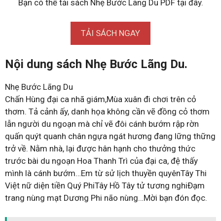
Bạn có thể tải sách Nhẹ Bước Lãng Du PDF tại đây.
TẢI SÁCH NGAY
Nội dung sách Nhẹ Bước Lãng Du.
Nhẹ Bước Lãng Du
Chấn Hùng đại ca nhã giám,Mùa xuân đi chơi trên cỏ
thơm. Tả cảnh ấy, danh họa không cần vẽ đồng cỏ thơm
lẫn người du ngoạn mà chỉ vẽ đôi cánh bướm rập rờn
quấn quýt quanh chân ngựa ngát hương đang lững thững
trở về. Nằm nhà, lại được hân hạnh cho thưởng thức
trước bài du ngoạn Hoa Thanh Trì của đại ca, đệ thấy
mình là cánh bướm…Em từ sử lịch thuyền quyênTây Thi
Việt nữ diện tiền Quý PhiTây Hồ Tây tử tương nghiĐạm
trang nùng mạt Dương Phi não nùng…Mời bạn đón đọc.