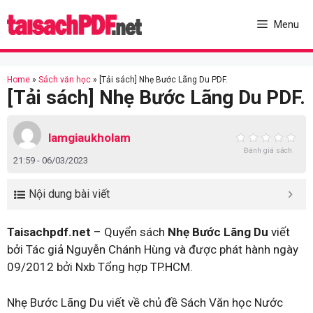
Skip
to
Menu
content
Home
»
Sách văn học
»
[Tải sách] Nhẹ Bước Lãng Du PDF.
[Tải sách] Nhẹ Bước Lãng Du PDF.
lamgiaukholam
Đánh giá sách
21:59 - 06/03/2023
Nội dung bài viết
Taisachpdf.net
– Quyển sách
Nhẹ Bước Lãng Du
viết
bởi Tác giả Nguyễn Chánh Hùng và được phát hành ngày
09/2012 bởi Nxb Tổng hợp TP.HCM.
Nhẹ Bước Lãng Du viết về chủ đề Sách Văn học Nước