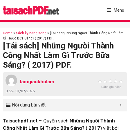
Skip
to
Menu
content
Home
»
Sách kỹ năng sống
»
[Tải sách] Những Người Thành Công Nhất Làm
Gì Trước Bữa Sáng? ( 2017) PDF.
[Tải sách] Những Người Thành
Công Nhất Làm Gì Trước Bữa
Sáng? ( 2017) PDF.
lamgiaukholam
Đánh giá sách
0:55 - 01/07/2026
Nội dung bài viết
Taisachpdf.net
– Quyển sách
Những Người Thành
Công Nhất Làm Gì Trước Bữa Sáng? ( 2017)
viết bởi