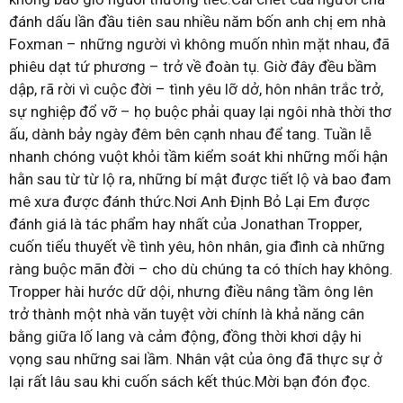
đánh dấu lần đầu tiên sau nhiều năm bốn anh chị em nhà
Foxman – những người vì không muốn nhìn mặt nhau, đã
phiêu dạt tứ phương – trở về đoàn tụ. Giờ đây đều bầm
dập, rã rời vì cuộc đời – tình yêu lỡ dở, hôn nhân trắc trở,
sự nghiệp đổ vỡ – họ buộc phải quay lại ngôi nhà thời thơ
ấu, dành bảy ngày đêm bên cạnh nhau để tang. Tuần lễ
nhanh chóng vuột khỏi tầm kiểm soát khi những mối hận
hằn sau từ từ lộ ra, những bí mật được tiết lộ và bao đam
mê xưa được đánh thức.Nơi Anh Định Bỏ Lại Em được
đánh giá là tác phẩm hay nhất của Jonathan Tropper,
cuốn tiểu thuyết về tình yêu, hôn nhân, gia đình cà những
ràng buộc mãn đời – cho dù chúng ta có thích hay không.
Tropper hài hước dữ dội, nhưng điều nâng tầm ông lên
trở thành một nhà văn tuyệt vời chính là khả năng cân
bằng giữa lố lang và cảm động, đồng thời khơi dậy hi
vọng sau những sai lầm. Nhân vật của ông đã thực sự ở
lại rất lâu sau khi cuốn sách kết thúc.Mời bạn đón đọc.