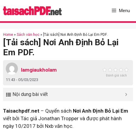
Skip
to
Menu
content
Home
»
Sách văn học
»
[Tải sách] Nơi Anh Định Bỏ Lại Em PDF.
[Tải sách] Nơi Anh Định Bỏ Lại
Em PDF.
lamgiaukholam
Đánh giá sách
11:43 - 05/03/2023
Nội dung bài viết
Taisachpdf.net
– Quyển sách
Nơi Anh Định Bỏ Lại Em
viết bởi Tác giả Jonathan Tropper và được phát hành
ngày 10/2017 bởi Nxb văn học.