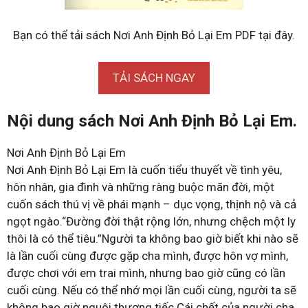
Bạn có thể tải sách Nơi Anh Định Bỏ Lại Em PDF tại đây.
TẢI SÁCH NGAY
Nội dung sách Nơi Anh Định Bỏ Lại Em.
Nơi Anh Định Bỏ Lại Em
Nơi Anh Định Bỏ Lại Em là cuốn tiểu thuyết về tình yêu,
hôn nhân, gia đình và những ràng buộc mãn đời, một
cuốn sách thú vị về phái mạnh – dục vọng, thịnh nộ và cả
ngọt ngào.“Đường đời thật rộng lớn, nhưng chệch một ly
thôi là có thể tiêu.”Người ta không bao giờ biết khi nào sẽ
là lần cuối cùng được gặp cha mình, được hôn vợ mình,
được chơi với em trai mình, nhưng bao giờ cũng có lần
cuối cùng. Nếu có thể nhớ mọi lần cuối cùng, người ta sẽ
không bao giờ nguôi thương tiếc.Cái chết của người cha