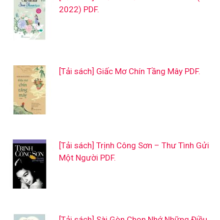
2022) PDF.
[Tải sách] Giấc Mơ Chín Tầng Mây PDF.
[Tải sách] Trịnh Công Sơn – Thư Tình Gửi
Một Người PDF.
[Tải sách] Sài Gòn Chọn Nhớ Những Điều