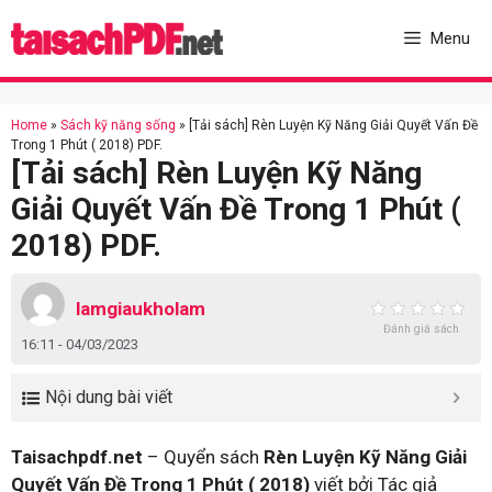
Skip
to
Menu
content
Home
»
Sách kỹ năng sống
»
[Tải sách] Rèn Luyện Kỹ Năng Giải Quyết Vấn Đề
Trong 1 Phút ( 2018) PDF.
[Tải sách] Rèn Luyện Kỹ Năng
Giải Quyết Vấn Đề Trong 1 Phút (
2018) PDF.
lamgiaukholam
Đánh giá sách
16:11 - 04/03/2023
Nội dung bài viết
Taisachpdf.net
– Quyển sách
Rèn Luyện Kỹ Năng Giải
Quyết Vấn Đề Trong 1 Phút ( 2018)
viết bởi Tác giả