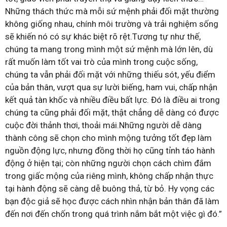
Những thách thức mà mỗi sứ mệnh phải đối mặt thường
không giống nhau, chính môi trường và trải nghiệm sống
sẽ khiến nó có sự khác biệt rõ rệt.Tương tự như thế,
chúng ta mang trong mình một sứ mệnh mà lớn lên, dù
rất muốn làm tốt vai trò của mình trong cuộc sống,
chúng ta vẫn phải đối mặt với những thiếu sót, yếu điểm
của bản thân, vượt qua sự lười biếng, ham vui, chấp nhận
kết quả tàn khốc và nhiều điều bất lực. Đó là điều ai trong
chúng ta cũng phải đối mặt, thật chẳng dễ dàng có được
cuộc đời thảnh thơi, thoải mái.Những người dễ dàng
thành công sẽ chọn cho mình mộng tưởng tốt đẹp làm
nguồn động lực, nhưng đồng thời họ cũng tỉnh táo hành
động ở hiện tại; còn những người chọn cách chìm đắm
trong giấc mộng của riêng mình, không chấp nhận thực
tại hành động sẽ càng dễ buông thả, từ bỏ. Hy vọng các
bạn độc giả sẽ học được cách nhìn nhận bản thân đã làm
đến nơi đến chốn trong quá trình nắm bắt một việc gì đó.”