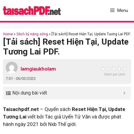
Skip
to
Menu
content
Home
»
Sách kỹ năng sống
»
[Tải sách] Reset Hiện Tại, Update Tương Lai PDF.
[Tải sách] Reset Hiện Tại, Update
Tương Lai PDF.
lamgiaukholam
Đánh giá sách
7:01 - 06/03/2023
Nội dung bài viết
Taisachpdf.net
– Quyển sách
Reset Hiện Tại, Update
Tương Lai
viết bởi Tác giả Uyển Tử Văn và được phát
hành ngày 2021 bởi Nxb Thế giới.