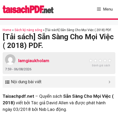
Skip
to
Menu
content
Home
»
Sách kỹ năng sống
»
[Tải sách] Sẵn Sàng Cho Mọi Việc ( 2018) PDF.
[Tải sách] Sẵn Sàng Cho Mọi Việc
( 2018) PDF.
lamgiaukholam
Đánh giá sách
7:59 - 06/08/2026
Nội dung bài viết
Taisachpdf.net
– Quyển sách
Sẵn Sàng Cho Mọi Việc (
2018)
viết bởi Tác giả David Allen và được phát hành
ngày 03/2018 bởi Nxb Lao động.