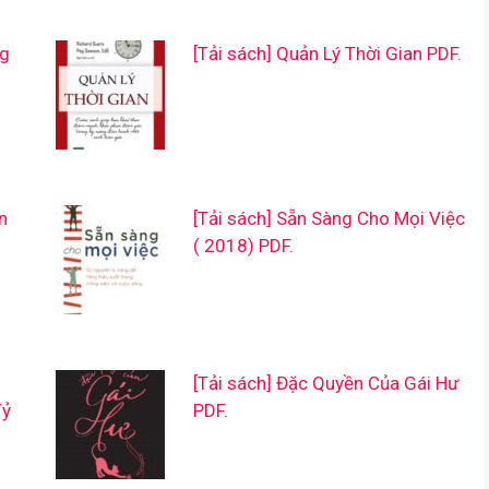
ng
[Tải sách] Quản Lý Thời Gian PDF.
n
[Tải sách] Sẵn Sàng Cho Mọi Việc
( 2018) PDF.
[Tải sách] Đặc Quyền Của Gái Hư
Tỷ
PDF.