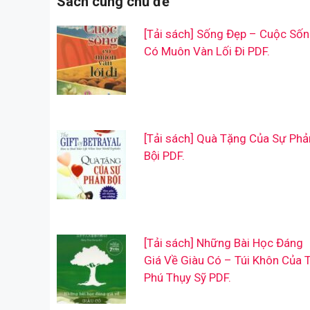
Sách cùng chủ đề
[Tải sách] Sống Đẹp – Cuộc Số
Có Muôn Vàn Lối Đi PDF.
[Tải sách] Quà Tặng Của Sự Phả
Bội PDF.
[Tải sách] Những Bài Học Đáng
Giá Về Giàu Có – Túi Khôn Của 
Phú Thụy Sỹ PDF.