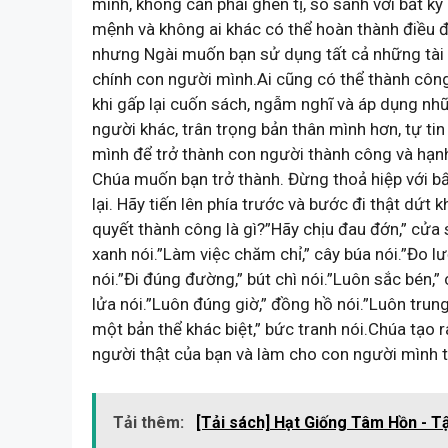
mình, không cần phải ghen tị, so sánh với bất k
mệnh và không ai khác có thể hoàn thành điều 
nhưng Ngài muốn bạn sử dụng tất cả những tài 
chính con người mình.Ai cũng có thể thành công 
khi gấp lại cuốn sách, ngẫm nghĩ và áp dụng 
người khác, trân trọng bản thân mình hơn, tự ti
mình để trở thành con người thành công và hạnh
Chúa muốn bạn trở thành. Đừng thoả hiệp với bấ
lại. Hãy tiến lên phía trước và bước đi thật dứt
quyết thành công là gì?”Hãy chịu đau đớn,” cửa s
xanh nói.”Làm việc chăm chỉ,” cây búa nói.”Đo lườ
nói.”Đi đúng đường,” bút chì nói.”Luôn sắc bén,”
lửa nói.”Luôn đúng giờ,” đồng hồ nói.”Luôn trung
một bản thể khác biệt,” bức tranh nói.Chúa tạo ra 
người thật của bạn và làm cho con người mình t
Tải thêm:
[Tải sách] Hạt Giống Tâm Hồn - T