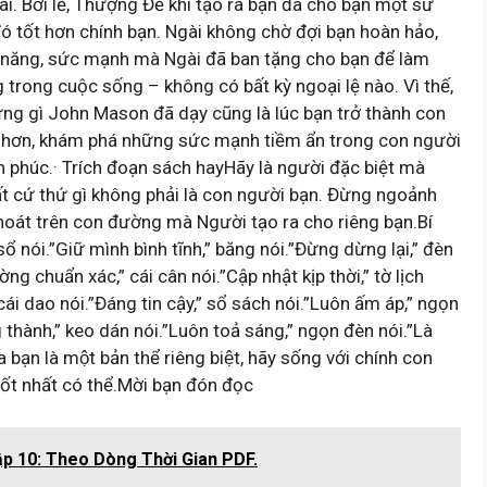
ỳ ai. Bởi lẽ, Thượng Đế khi tạo ra bạn đã cho bạn một sứ
đó tốt hơn chính bạn. Ngài không chờ đợi bạn hoàn hảo,
năng, sức mạnh mà Ngài đã ban tặng cho bạn để làm
trong cuộc sống – không có bất kỳ ngoại lệ nào. Vì thế,
những gì John Mason đã dạy cũng là lúc bạn trở thành con
n hơn, khám phá những sức mạnh tiềm ẩn trong con người
 phúc.· Trích đoạn sách hayHãy là người đặc biệt mà
t cứ thứ gì không phải là con người bạn. Đừng ngoảnh
 khoát trên con đường mà Người tạo ra cho riêng bạn.Bí
ổ nói.”Giữ mình bình tĩnh,” băng nói.”Đừng dừng lại,” đèn
ng chuẩn xác,” cái cân nói.”Cập nhật kịp thời,” tờ lịch
 cái dao nói.”Đáng tin cậy,” sổ sách nói.”Luôn ấm áp,” ngọn
 thành,” keo dán nói.”Luôn toả sáng,” ngọn đèn nói.”Là
bạn là một bản thể riêng biệt, hãy sống với chính con
ốt nhất có thể.Mời bạn đón đọc
ập 10: Theo Dòng Thời Gian PDF.