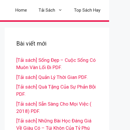
Home
Tải Sách
Top Sách Hay
Bài viết mới
[Tải sách] Sống Đẹp – Cuộc Sống Có
Muôn Vàn Lối Đi PDF.
[Tải sách] Quản Lý Thời Gian PDF.
[Tải sách] Quà Tặng Của Sự Phản Bội
PDF.
[Tải sách] Sẵn Sàng Cho Mọi Việc (
2018) PDF.
[Tải sách] Những Bài Học Đáng Giá
Về Giàu Có – Túi Khôn Của Tỷ Phú