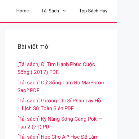
Home
Tải Sách
Top Sách Hay
Bài viết mới
[Tải sách] Đi Tìm Hạnh Phúc Cuộc
Sống ( 2017) PDF.
[Tải sách] Cứ Sống Tạm Bợ Mãi Được
Sao? PDF.
[Tải sách] Gương Chí Sĩ Phan Tây Hồ
– Lịch Sử Toàn Biên PDF.
[Tải sách] Kỹ Năng Sống Cùng Poki –
Tập 2 (7+) PDF.
[Tải sách] Học Cho Ai? Học Để Làm