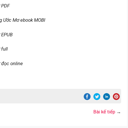
ơ PDF
ng Ước Mơ ebook MOBI
ơ EPUB
full
đọc online
Bài kế tiếp
→