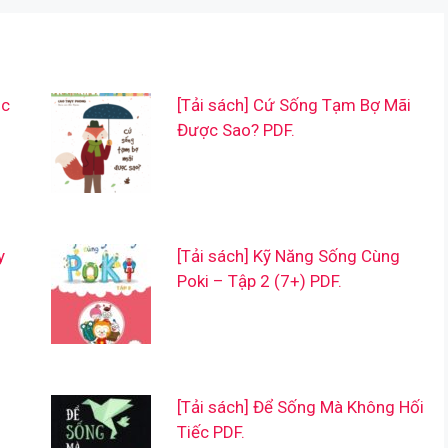
ộc
[Tải sách] Cứ Sống Tạm Bợ Mãi
Được Sao? PDF.
y
[Tải sách] Kỹ Năng Sống Cùng
Poki – Tập 2 (7+) PDF.
[Tải sách] Để Sống Mà Không Hối
Tiếc PDF.