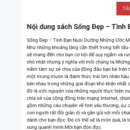
TẢ
Nội dung sách Sống Đẹp – Tình
Sống Đẹp – Tình Bạn Nuôi Dưỡng Những Ước 
Như những khoảng lặng cần thiết trong tiết tấ
sẽ mang đến cho bạn cơ hội để suy ngẫm và run
nhỏ nhặt nhưng ý nghĩa với mỗi chúng ta.Những
niềm tâm sự sẻ chia của đông đảo bạn bè trên t
một mong muôn là đánh thức trái tim nhân hậu 
bên nhau trong những giai đoạn khó khăn nhất c
đó là ước nguyện của những người thực hiện cu
chia sẻ của cộng đồng trên mạng Internet, chúng
gồm những câu chuyện về tình yêu thương, sự 
con người rất đỗi giản dị và gần gũi với mỗi ch
dành cho bạn đọc. Đó có thể sẽ là món quà, l
xung quanh mình.Mời bạn đón đọc.