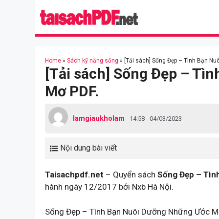
Skip
to
content
Home
»
Sách kỹ năng sống
»
[Tải sách] Sống Đẹp – Tình Bạn N
[Tải sách] Sống Đẹp – Tì
Mơ PDF.
lamgiaukholam
14:58 - 04/03/2023
Nội dung bài viết
Taisachpdf.net
– Quyển sách
Sống Đẹp – Tìn
hành ngày 12/2017 bởi Nxb Hà Nội.
Sống Đẹp – Tình Bạn Nuôi Dưỡng Những Ước Mơ 