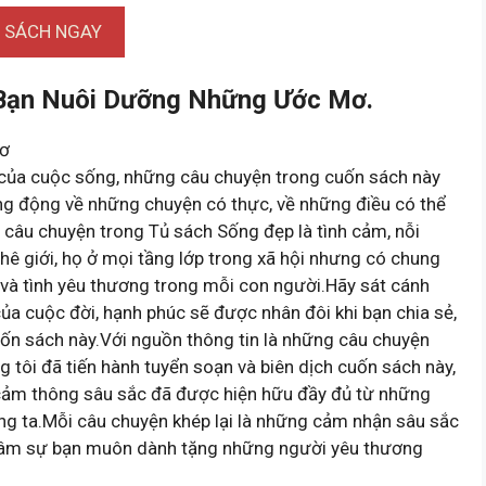
I SÁCH NGAY
 Bạn Nuôi Dưỡng Những Ước Mơ.
Mơ
u của cuộc sống, những câu chuyện trong cuốn sách này
g động về những chuyện có thực, về những điều có thể
 câu chuyện trong Tủ sách Sống đẹp là tình cảm, nỗi
hê giới, họ ở mọi tầng lớp trong xã hội nhưng có chung
và tình yêu thương trong mỗi con người.Hãy sát cánh
ủa cuộc đời, hạnh phúc sẽ được nhân đôi khi bạn chia sẻ,
ốn sách này.Với nguồn thông tin là những câu chuyện
 tôi đã tiến hành tuyển soạn và biên dịch cuốn sách này,
cảm thông sâu sắc đã được hiện hữu đầy đủ từ những
úng ta.Mỗi câu chuyện khép lại là những cảm nhận sâu sắc
à tâm sự bạn muôn dành tặng những người yêu thương