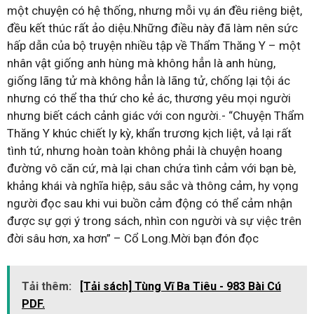
một chuyện có hệ thống, nhưng mỗi vụ án đều riêng biệt,
đều kết thúc rất ảo diệu.Những điều này đã làm nên sức
hấp dẫn của bộ truyện nhiều tập về Thẩm Thăng Y – một
nhân vật giống anh hùng mà không hẳn là anh hùng,
giống lãng tử mà không hẳn là lãng tử, chống lại tội ác
nhưng có thể tha thứ cho kẻ ác, thương yêu mọi người
nhưng biết cách cảnh giác với con người.- “Chuyện Thẩm
Thăng Y khúc chiết ly kỳ, khẩn trương kịch liệt, vả lại rất
tình tứ, nhưng hoàn toàn không phải là chuyện hoang
đường vô căn cứ, mà lại chan chứa tình cảm với bạn bè,
khảng khái và nghĩa hiệp, sâu sắc và thông cảm, hy vọng
người đọc sau khi vui buồn cảm động có thể cảm nhận
được sự gợi ý trong sách, nhìn con người và sự việc trên
đời sâu hơn, xa hơn” – Cổ Long.Mời bạn đón đọc
Tải thêm:
[Tải sách] Tùng Vĩ Ba Tiêu - 983 Bài Cú
PDF.