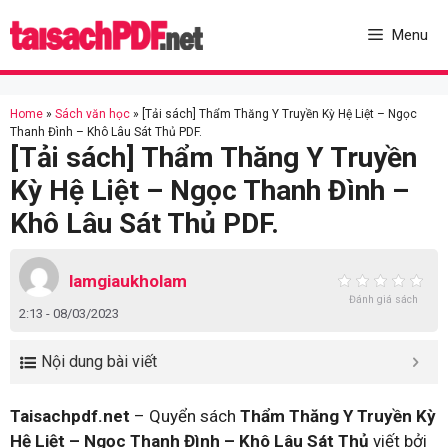
Skip
to
Menu
content
Home
»
Sách văn học
»
[Tải sách] Thẩm Thăng Y Truyền Kỳ Hệ Liệt – Ngọc
Thanh Đình – Khô Lâu Sát Thủ PDF.
[Tải sách] Thẩm Thăng Y Truyền
Kỳ Hệ Liệt – Ngọc Thanh Đình –
Khô Lâu Sát Thủ PDF.
lamgiaukholam
Đánh giá sách
2:13 - 08/03/2023
Nội dung bài viết
Taisachpdf.net
– Quyển sách
Thẩm Thăng Y Truyền Kỳ
Hệ Liệt – Ngọc Thanh Đình – Khô Lâu Sát Thủ
viết bởi