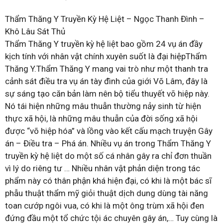
Thẩm Thăng Y Truyền Kỳ Hệ Liệt – Ngọc Thanh Đình –
Khô Lâu Sát Thủ
Thẩm Thăng Y truyền kỳ hệ liệt bao gồm 24 vụ án đầy
kịch tính với nhân vật chính xuyên suốt là đại hiệpThẩm
Thăng Y.Thẩm Thăng Y mang vai trò như một thanh tra
cảnh sát điều tra vụ án tày đình của giới Võ Lâm, đây là
sự sáng tạo căn bản làm nên bộ tiểu thuyết võ hiệp này.
Nó tái hiện những mâu thuẫn thường nảy sinh từ hiện
thực xã hội, là những mâu thuẫn của đời sống xã hội
được “võ hiệp hóa” và lồng vào kết cấu mạch truyện Gây
án – Điều tra – Phá án. Nhiều vụ án trong Thẩm Thăng Y
truyền kỳ hệ liệt do một số cá nhân gây ra chỉ đơn thuần
vì lý do riêng tư … Nhiều nhân vật phản diện trong tác
phẩm này có thân phận khá hiện đại, có khi là một bác sĩ
phẫu thuật thẩm mỹ giỏi thuật dịch dung dùng tài năng
toan cướp ngôi vua, có khi là một ông trùm xã hội đen
đứng đầu một tổ chức tội ác chuyên gây án,… Tuy cùng là