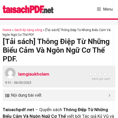
Skip
to
Menu
content
Home
»
Sách kỹ năng sống
»
[Tải sách] Thông Điệp Từ Những Biểu Cảm Và
Ngôn Ngữ Cơ Thể PDF.
[Tải sách] Thông Điệp Từ Những
Biểu Cảm Và Ngôn Ngữ Cơ Thể
PDF.
lamgiaukholam
Đánh giá sách
9:51 - 06/03/2023
Nội dung bài viết
Taisachpdf.net
– Quyển sách
Thông Điệp Từ Những
Biểu Cảm Và Ngôn Ngữ Cơ Thể
viết bởi Tác giả Kỷ Vũ và