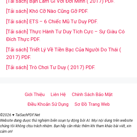
[Tải sách] Bạn Làm Gì Với Đời Mình ( 2017) PDF.
[Tải sách] Khó Cỡ Nào Cũng Gỡ PDF.
[Tải sách] ETS – 6 Chiếc Mũ Tư Duy PDF.
[Tải sách] Thực Hành Tư Duy Tích Cực – Sự Giàu Có
Đích Thực PDF.
[Tải sách] Triết Lý Về Tiền Bạc Của Người Do Thái (
2017) PDF.
[Tải sách] Trò Chơi Tư Duy ( 2017) PDF.
Giới Thiệu
Liên Hệ
Chính Sách Bảo Mật
Điều Khoản Sử Dụng
Sơ Đồ Trang Web
©2026 ♥ TaiSachPDF.Net
Website đang được thử nghiệm biên soạn tự động bởi AI. Mọi nội dung trên website
chúng tôi không chịu trách nhiệm. Bạn hãy cân nhắc thêm khi tham khảo bài viết, xin
cảm ơn!