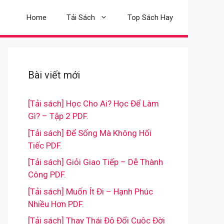
Home
Tải Sách
Top Sách Hay
Bài viết mới
[Tải sách] Học Cho Ai? Học Để Làm
Gì? – Tập 2 PDF.
[Tải sách] Để Sống Mà Không Hối
Tiếc PDF.
[Tải sách] Giỏi Giao Tiếp – Dễ Thành
Công PDF.
[Tải sách] Muốn Ít Đi – Hạnh Phúc
Nhiều Hơn PDF.
[Tải sách] Thay Thái Độ Đổi Cuộc Đời