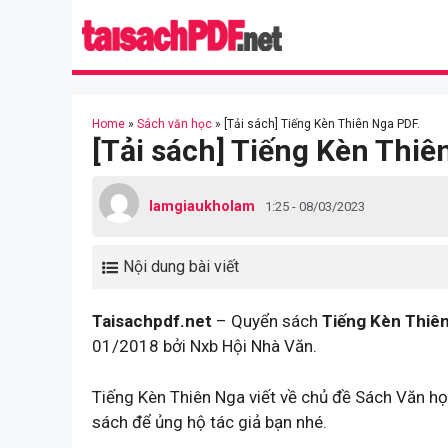
Skip
to
content
Home
»
Sách văn học
»
[Tải sách] Tiếng Kèn Thiên Nga PDF.
[Tải sách] Tiếng Kèn Thiê
lamgiaukholam
1:25 - 08/03/2023
Nội dung bài viết
Taisachpdf.net
– Quyển sách
Tiếng Kèn Thiê
01/2018 bởi Nxb Hội Nhà Văn.
Tiếng Kèn Thiên Nga viết về chủ đề Sách Văn h
sách để ủng hộ tác giả bạn nhé.