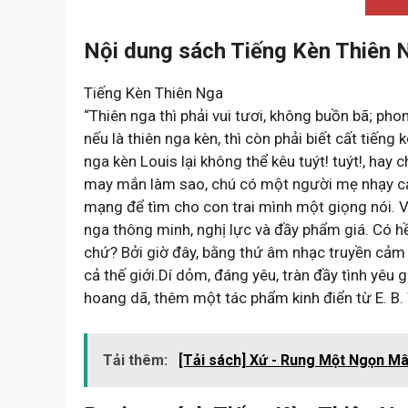
Nội dung sách Tiếng Kèn Thiên 
Tiếng Kèn Thiên Nga
“Thiên nga thì phải vui tươi, không buồn bã; ph
nếu là thiên nga kèn, thì còn phải biết cất tiếng 
nga kèn Louis lại không thể kêu tuýt! tuýt!, hay 
may mắn làm sao, chú có một người mẹ nhạy cảm
mạng để tìm cho con trai mình một giọng nói. V
nga thông minh, nghị lực và đầy phẩm giá. Có hề
chứ? Bởi giờ đây, bằng thứ âm nhạc truyền cảm p
cả thế giới.Dí dỏm, đáng yêu, tràn đầy tình yêu 
hoang dã, thêm một tác phẩm kinh điển từ E. B.
Tải thêm:
[Tải sách] Xứ - Rung Một Ngọn Mâ