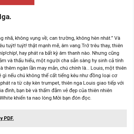
Nga.
ong nhã, không vụng về; can trường, không hèn nhát.” Và
kêu tuýt! tuýt! thật mạnh mẽ, âm vang.Trớ trêu thay, thiên
chíp!chíp!, hay phát ra bất kỳ âm thanh nào. Nhưng cũng
 và thấu hiểu, một người cha sẵn sàng hy sinh cả tính
à thêm ngàn lần may mắn, chú chính là… Louis, một thiên
 gì nếu chú không thể cất tiếng kêu như đồng loại cơ
hát ra từ cây kèn trumpet, thiên nga Louis giao tiếp với
gia đình, bạn bè và thấm đẫm vẻ đẹp của thiên nhiên
 White khiến ta nao lòng.Mời bạn đón đọc.
y PDF.